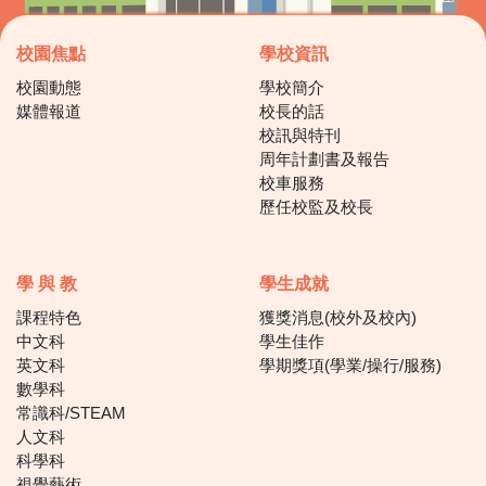
校園焦點
學校資訊
校園動態
學校簡介
媒體報道
校長的話
校訊與特刊
周年計劃書及報告
校車服務
歷任校監及校長
學 與 教
學生成就
課程特色
獲獎消息(校外及校內)
中文科
學生佳作
英文科
學期獎項(學業/操行/服務)
數學科
常識科/STEAM
人文科
科學科
視覺藝術