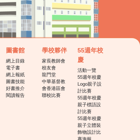
圖書館
學校夥伴
55週年校
慶
網上目錄
家長教師會
電子書
校友會
活動一覽
網上報紙
龍門堂
55週年校慶
圖書技能
中華基督教
Logo親子設
好書推介
會香港區會
計比賽
閱讀報告
聯校比賽
55週年校慶
親子標語設
計比賽
55週年校慶
親子立體裝
飾物設計比
賽海報