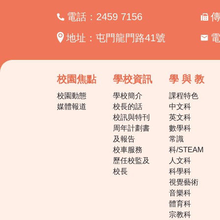
電話：2459 7156
傳
地址：屯門龍門路41號
校園焦點
學校資訊
學 與 教
校園動態
學校簡介
課程特色
媒體報道
校長的話
中文科
校訊與特刊
英文科
周年計劃書
數學科
及報告
常識
校車服務
科/STEAM
歷任校監及
人文科
校長
科學科
視覺藝術
音樂科
體育科
宗教科