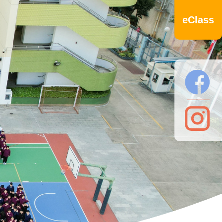
eClass