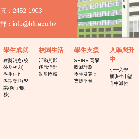
真：2452 1903
電郵：
info@hft.edu.hk
學生成就
校園生活
學生支援
入學與升
中
獲獎消息(校
活動剪影
SHINE 閃耀
外及校內)
多元活動
獎勵計劃
小一入學
學生佳作
制服團體
學生及家長
插班生申請
學期獎項(學
支援平台
升中派位
業/操行/服
務)