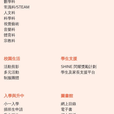
數學科
常識科/STEAM
人文科
科學科
視覺藝術
音樂科
體育科
宗教科
校園生活
學生支援
活動剪影
SHINE 閃耀獎勵計劃
多元活動
學生及家長支援平台
制服團體
入學與升中
圖書館
小一入學
網上目錄
插班生申請
電子書