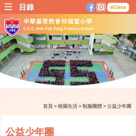
目錄
eClass
首頁
>
校園生活
>
制服團體
>
公益少年團
公益少年團