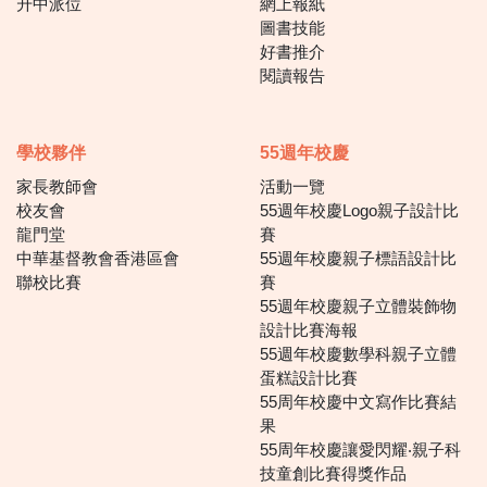
升中派位
網上報紙
圖書技能
好書推介
閱讀報告
學校夥伴
55週年校慶
家長教師會
活動一覽
校友會
55週年校慶Logo親子設計比
龍門堂
賽
中華基督教會香港區會
55週年校慶親子標語設計比
聯校比賽
賽
55週年校慶親子立體裝飾物
設計比賽海報
55週年校慶數學科親子立體
蛋糕設計比賽
55周年校慶中文寫作比賽結
果
55周年校慶讓愛閃耀‧親子科
技童創比賽得獎作品