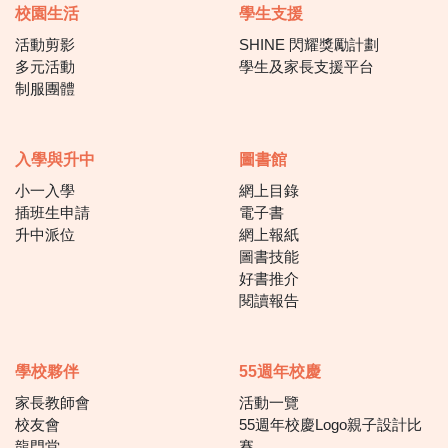
校園生活
學生支援
活動剪影
SHINE 閃耀獎勵計劃
多元活動
學生及家長支援平台
制服團體
入學與升中
圖書館
小一入學
網上目錄
插班生申請
電子書
升中派位
網上報紙
圖書技能
好書推介
閱讀報告
學校夥伴
55週年校慶
家長教師會
活動一覽
校友會
55週年校慶Logo親子設計比
龍門堂
賽