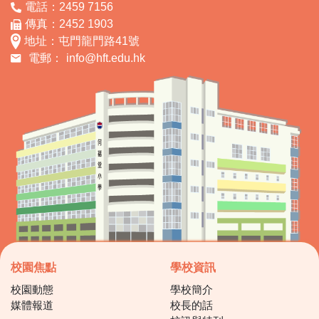
電話：2459 7156
傳真：2452 1903
地址：屯門龍門路41號
電郵：
info@hft.edu.hk
校園焦點
學校資訊
校園動態
學校簡介
媒體報道
校長的話