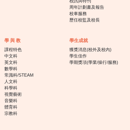
校訊與特刊
周年計劃書及報告
校車服務
歷任校監及校長
學 與 教
學生成就
課程特色
獲獎消息(校外及校內)
中文科
學生佳作
英文科
學期獎項(學業/操行/服務)
數學科
常識科/STEAM
人文科
科學科
視覺藝術
音樂科
體育科
宗教科