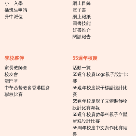
小一入學
網上目錄
插班生申請
電子書
升中派位
網上報紙
圖書技能
好書推介
閱讀報告
學校夥伴
55週年校慶
家長教師會
活動一覽
校友會
55週年校慶Logo親子設計比
龍門堂
賽
中華基督教會香港區會
55週年校慶親子標語設計比
聯校比賽
賽
55週年校慶親子立體裝飾物
設計比賽海報
55週年校慶數學科親子立體
蛋糕設計比賽
55周年校慶中文寫作比賽結
果