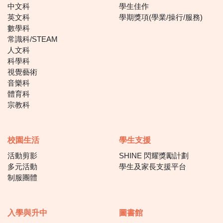
中文科
學生佳作
英文科
學期獎項(學業/操行/服務)
數學科
常識科/STEAM
人文科
科學科
視覺藝術
音樂科
體育科
宗教科
校園生活
學生支援
活動剪影
SHINE 閃耀獎勵計劃
多元活動
學生及家長支援平台
制服團體
入學與升中
圖書館