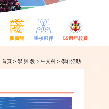
中
圖書館
學校夥伴
55週年校慶
首頁
>
學 與 教
>
中文科
>
學科活動