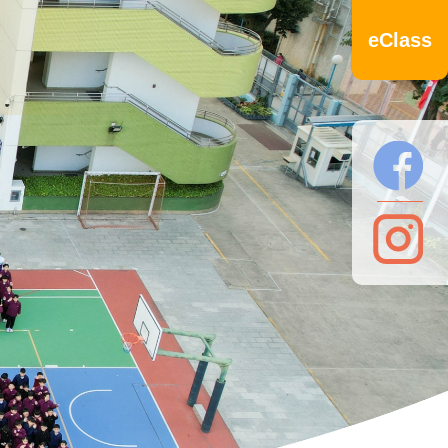
eClass