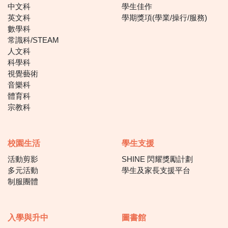
中文科
學生佳作
英文科
學期獎項(學業/操行/服務)
數學科
常識科/STEAM
人文科
科學科
視覺藝術
音樂科
體育科
宗教科
校園生活
學生支援
活動剪影
SHINE 閃耀獎勵計劃
多元活動
學生及家長支援平台
制服團體
入學與升中
圖書館