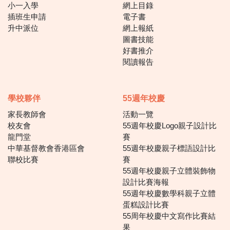
小一入學
網上目錄
插班生申請
電子書
升中派位
網上報紙
圖書技能
好書推介
閱讀報告
學校夥伴
55週年校慶
家長教師會
活動一覽
校友會
55週年校慶Logo親子設計比
龍門堂
賽
中華基督教會香港區會
55週年校慶親子標語設計比
聯校比賽
賽
55週年校慶親子立體裝飾物
設計比賽海報
55週年校慶數學科親子立體
蛋糕設計比賽
55周年校慶中文寫作比賽結
果