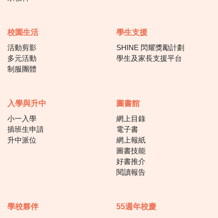
校園生活
學生支援
活動剪影
SHINE 閃耀獎勵計劃
多元活動
學生及家長支援平台
制服團體
入學與升中
圖書館
小一入學
網上目錄
插班生申請
電子書
升中派位
網上報紙
圖書技能
好書推介
閱讀報告
學校夥伴
55週年校慶