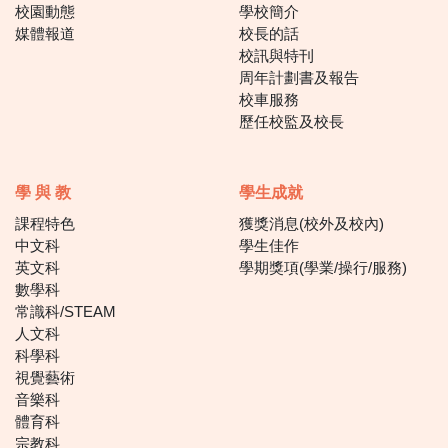
校園動態
學校簡介
媒體報道
校長的話
校訊與特刊
周年計劃書及報告
校車服務
歷任校監及校長
學 與 教
學生成就
課程特色
獲獎消息(校外及校內)
中文科
學生佳作
英文科
學期獎項(學業/操行/服務)
數學科
常識科/STEAM
人文科
科學科
視覺藝術
音樂科
體育科
宗教科