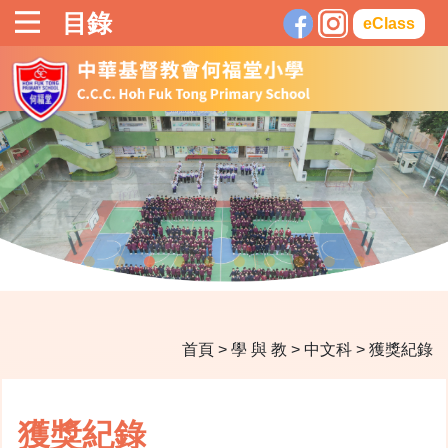
目錄
eClass
首頁
>
學 與 教
>
中文科
>
獲獎紀錄
獲獎紀錄