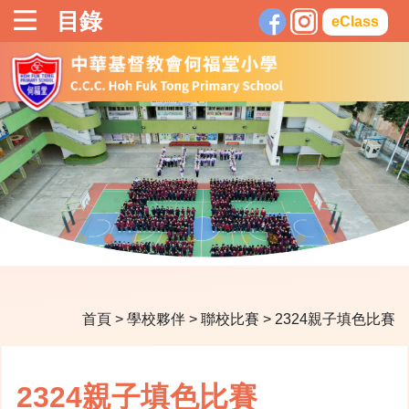
目錄
eClass
首頁
>
學校夥伴
>
聯校比賽
>
2324親子填色比賽
2324親子填色比賽