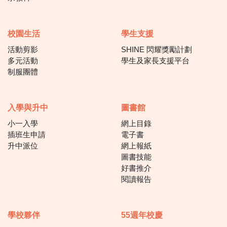
校園生活
學生支援
活動剪影
SHINE 閃耀獎勵計劃
多元活動
學生及家長支援平台
制服團體
入學與升中
圖書館
小一入學
網上目錄
插班生申請
電子書
升中派位
網上報紙
圖書技能
好書推介
閱讀報告
學校夥伴
55週年校慶