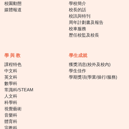
校園動態
學校簡介
媒體報道
校長的話
校訊與特刊
周年計劃書及報告
校車服務
歷任校監及校長
學 與 教
學生成就
課程特色
獲獎消息(校外及校內)
中文科
學生佳作
英文科
學期獎項(學業/操行/服務)
數學科
常識科/STEAM
人文科
科學科
視覺藝術
音樂科
體育科
宗教科