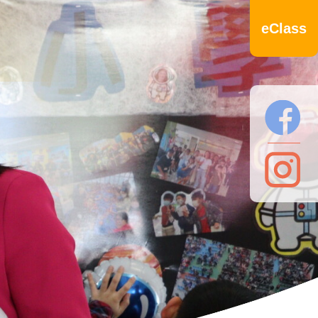
eClass