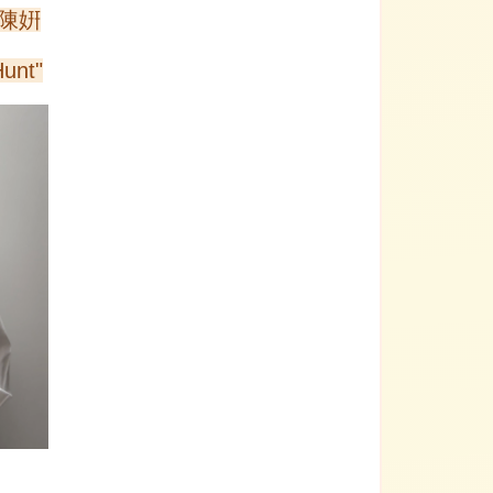
A 陳姸
Hunt"