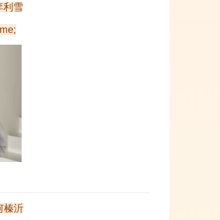
 李利雪
ime;
 何榛沂