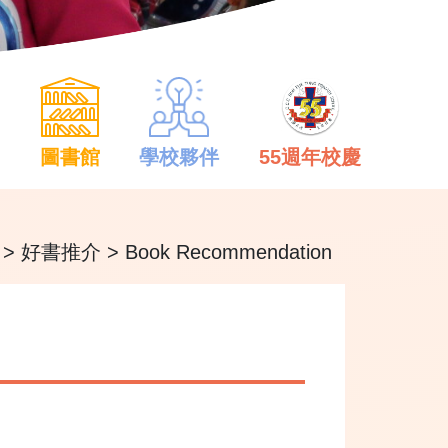
中
圖書館
學校夥伴
55週年校慶
>
好書推介
>
Book Recommendation