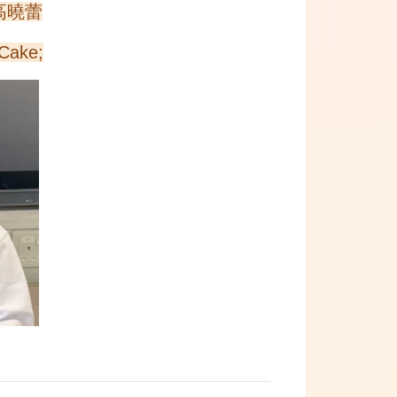
 高曉蕾
 Cake;