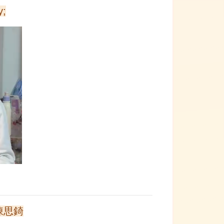
y;
 陳思錡