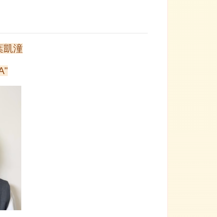
 葉凱潼
A"