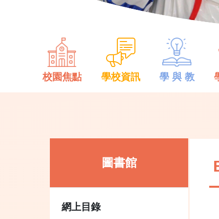
校園焦點
學校資訊
學 與 教
圖書館
網上目錄