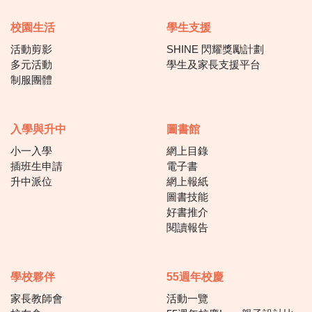
校園生活
學生支援
活動剪影
SHINE 閃耀獎勵計劃
多元活動
學生及家長支援平台
制服團體
入學與升中
圖書館
小一入學
網上目錄
插班生申請
電子書
升中派位
網上報紙
圖書技能
好書推介
閱讀報告
學校夥伴
55週年校慶
家長教師會
活動一覽