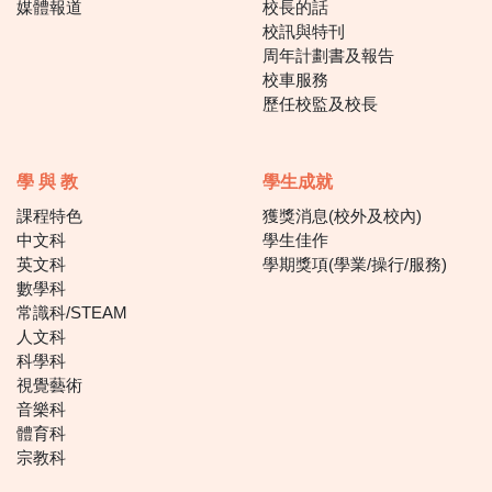
媒體報道
校長的話
校訊與特刊
周年計劃書及報告
校車服務
歷任校監及校長
學 與 教
學生成就
課程特色
獲獎消息(校外及校內)
中文科
學生佳作
英文科
學期獎項(學業/操行/服務)
數學科
常識科/STEAM
人文科
科學科
視覺藝術
音樂科
體育科
宗教科