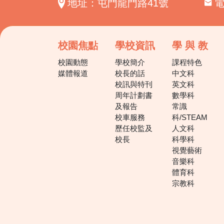
地址：屯門龍門路41號
校園焦點
學校資訊
學 與 教
校園動態
學校簡介
課程特色
媒體報道
校長的話
中文科
校訊與特刊
英文科
周年計劃書
數學科
及報告
常識
校車服務
科/STEAM
歷任校監及
人文科
校長
科學科
視覺藝術
音樂科
體育科
宗教科