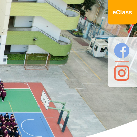
eClass