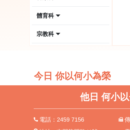
體育科
宗教科
今日 你以何小為榮
他日 何小
電話：2459 7156
傳