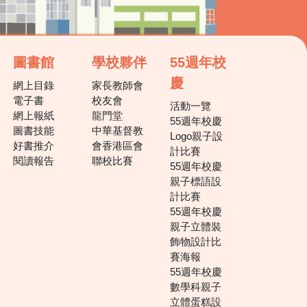
圖書館
學校夥伴
55週年校
慶
網上目錄
家長教師會
電子書
校友會
活動一覽
網上報紙
龍門堂
55週年校慶
圖書技能
中華基督教
Logo親子設
好書推介
會香港區會
計比賽
閱讀報告
聯校比賽
55週年校慶
親子標語設
計比賽
55週年校慶
親子立體裝
飾物設計比
賽海報
55週年校慶
數學科親子
立體蛋糕設