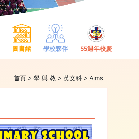
中
圖書館
學校夥伴
55週年校慶
首頁
>
學 與 教
>
英文科
>
Aims