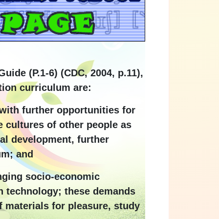
uide (P.1-6) (CDC, 2004, p.11),
tion curriculum are:
with further opportunities for
 cultures of other people as
ual development, further
um; and
anging socio-economic
on technology; these demands
f materials for pleasure, study