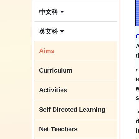
中文科
英文科
A
Aims
t
•
Curriculum
e
w
Activities
s
Self Directed Learning
•
d
Net Teachers
i