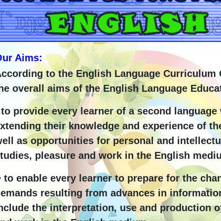
Our Aims:
ccording to the English Language Curriculum G
he overall aims of the English Language Educa
 to provide every learner of a second language 
xtending their knowledge and experience of the
ell as opportunities for personal and intellect
tudies, pleasure and work in the English medi
 to enable every learner to prepare for the ch
emands resulting from advances in informati
nclude the interpretation, use and production o