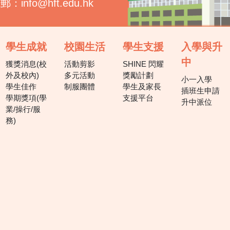
電郵：
info@hft.edu.hk
學生成就
校園生活
學生支援
入學與升
中
獲獎消息(校
活動剪影
SHINE 閃耀
外及校內)
多元活動
獎勵計劃
小一入學
學生佳作
制服團體
學生及家長
插班生申請
學期獎項(學
支援平台
升中派位
業/操行/服
務)