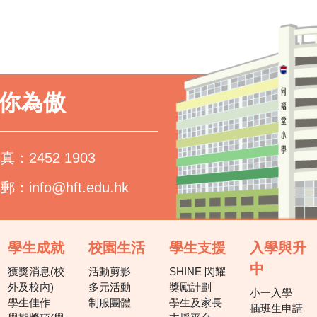
以你為傲
真：2452 1903
電郵：
info@hft.edu.hk
學生成就
校園生活
學生支援
入學與升
中
獲獎消息(校
活動剪影
SHINE 閃耀
外及校內)
多元活動
獎勵計劃
小一入學
學生佳作
制服團體
學生及家長
插班生申請