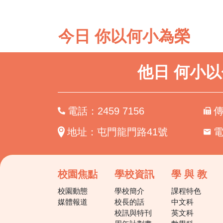
今日 你以何小為榮
他日 何小
電話：2459 7156
傳
地址：屯門龍門路41號
校園焦點
學校資訊
學 與 教
校園動態
學校簡介
課程特色
媒體報道
校長的話
中文科
校訊與特刊
英文科