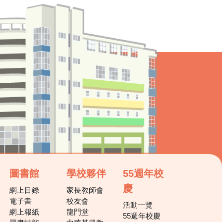
圖書館
學校夥伴
55週年校
慶
網上目錄
家長教師會
電子書
校友會
活動一覽
網上報紙
龍門堂
55週年校慶