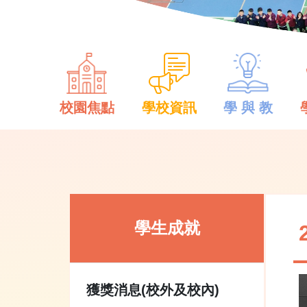
校園焦點
學校資訊
學 與 教
學生成就
獲獎消息(校外及校內)