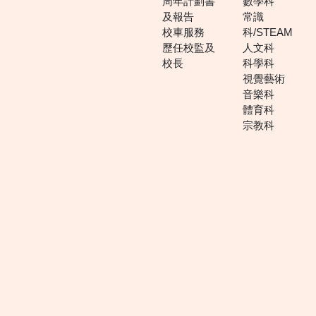
周年計劃書
數學科
及報告
常識
校車服務
科/STEAM
歷任校監及
人文科
校長
科學科
視覺藝術
音樂科
體育科
宗教科