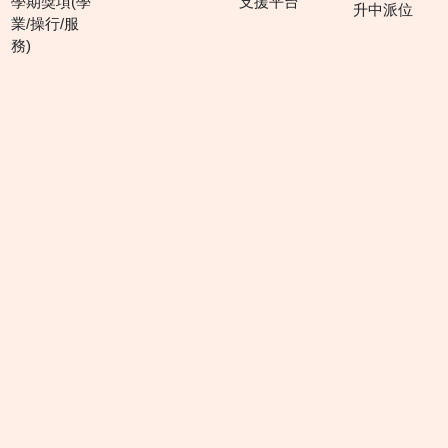
學期獎項(學
支援平台
升中派位
業/操行/服
務)