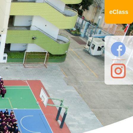
eClass