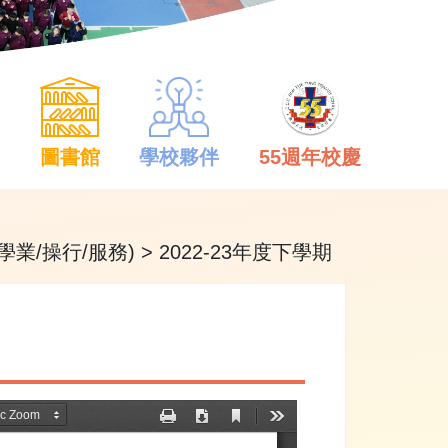
中
圖書館
學校夥伴
55週年校慶
學業/操行/服務)
>
2022-23年度下學期