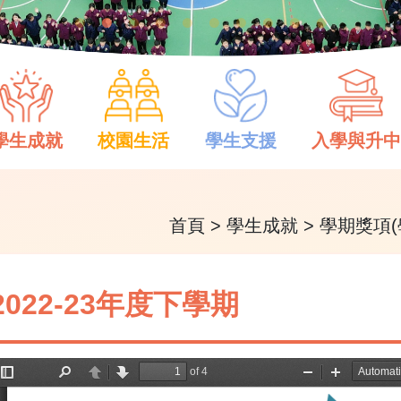
學生成就
校園生活
學生支援
入學與升
首頁
>
學生成就
>
學期獎項(
2022-23年度下學期