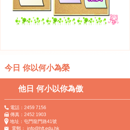
今日 你以何小為榮
他日 何小以你為傲
電話：2459 7156
傳真：2452 1903
地址：屯門龍門路41號
電郵：
info@hft.edu.hk