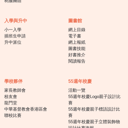
制服團體
入學與升中
圖書館
小一入學
網上目錄
插班生申請
電子書
升中派位
網上報紙
圖書技能
好書推介
閱讀報告
學校夥伴
55週年校慶
家長教師會
活動一覽
校友會
55週年校慶Logo親子設計比
龍門堂
賽
中華基督教會香港區會
55週年校慶親子標語設計比
聯校比賽
賽
55週年校慶親子立體裝飾物
設計比賽海報