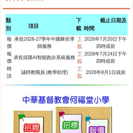
類
下
截止日期及
項目
別
載
時間
報
承投2026-27學年中國舞班導
下
2026年7月20日下午
價
師服務
載
四時或前
報
下
2026年7月24日下午
承投採購AI智能跑步系統服務
價
載
四時或前
聘
下
誠聘教職員 (教學助理)
2026年8月1日或前
請
載