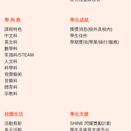
學 與 教
學生成就
課程特色
獲獎消息(校外及校內)
中文科
學生佳作
英文科
學期獎項(學業/操行/服務)
數學科
常識科/STEAM
人文科
科學科
視覺藝術
音樂科
體育科
宗教科
校園生活
學生支援
活動剪影
SHINE 閃耀獎勵計劃
多元活動
學生及家長支援平台