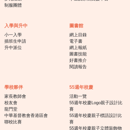
制服團體
入學與升中
圖書館
小一入學
網上目錄
插班生申請
電子書
升中派位
網上報紙
圖書技能
好書推介
閱讀報告
學校夥伴
55週年校慶
家長教師會
活動一覽
校友會
55週年校慶Logo親子設計比
龍門堂
賽
中華基督教會香港區會
55週年校慶親子標語設計比
聯校比賽
賽
55週年校慶親子立體裝飾物