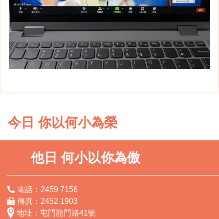
今日 你以何小為榮
他日 何小以你為傲
電話：2459 7156
傳真：2452 1903
地址：屯門龍門路41號