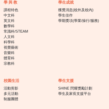
學 與 教
學生成就
課程特色
獲獎消息(校外及校內)
中文科
學生佳作
英文科
學期獎項(學業/操行/服務)
數學科
常識科/STEAM
人文科
科學科
視覺藝術
音樂科
體育科
宗教科
校園生活
學生支援
活動剪影
SHINE 閃耀獎勵計劃
多元活動
學生及家長支援平台
制服團體