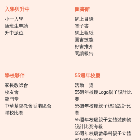
入學與升中
圖書館
小一入學
網上目錄
插班生申請
電子書
升中派位
網上報紙
圖書技能
好書推介
閱讀報告
學校夥伴
55週年校慶
家長教師會
活動一覽
校友會
55週年校慶Logo親子設計比
龍門堂
賽
中華基督教會香港區會
55週年校慶親子標語設計比
聯校比賽
賽
55週年校慶親子立體裝飾物
設計比賽海報
55週年校慶數學科親子立體