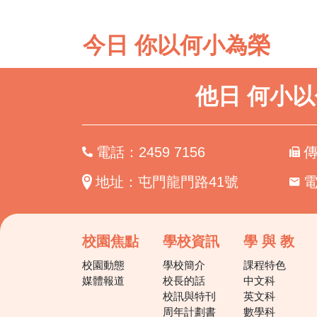
今日 你以何小為榮
他日 何小
電話：2459 7156
傳
地址：屯門龍門路41號
校園焦點
學校資訊
學 與 教
校園動態
學校簡介
課程特色
媒體報道
校長的話
中文科
校訊與特刊
英文科
周年計劃書
數學科