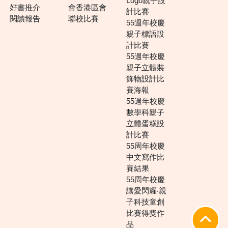
Logo親子設
好書推介
會香港區會
計比賽
閱讀報告
聯校比賽
55週年校慶
親子標語設
計比賽
55週年校慶
親子立體裝
飾物設計比
賽海報
55週年校慶
數學科親子
立體蛋糕設
計比賽
55周年校慶
中文寫作比
賽結果
55周年校慶
讓愛閃耀‧親
子科技童創
比賽得獎作
品