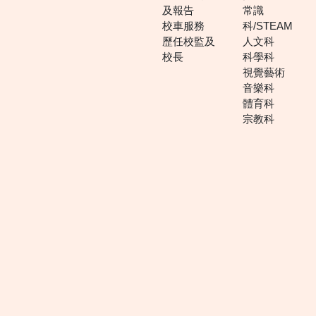
及報告
常識
校車服務
科/STEAM
歷任校監及
人文科
校長
科學科
視覺藝術
音樂科
體育科
宗教科