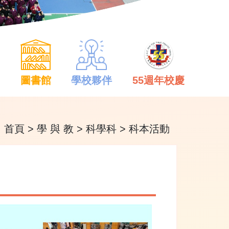
中
圖書館
學校夥伴
55週年校慶
首頁
>
學 與 教
>
科學科
>
科本活動