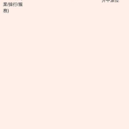
升中派位
業/操行/服
務)