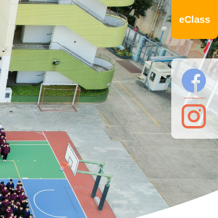
eClass