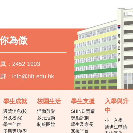
以你為傲
真：2452 1903
電郵：
info@hft.edu.hk
學生成就
校園生活
學生支援
入學與升
中
獲獎消息(校
活動剪影
SHINE 閃耀
外及校內)
多元活動
獎勵計劃
小一入學
學生佳作
制服團體
學生及家長
插班生申請
學期獎項(學
支援平台