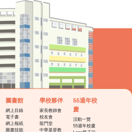
圖書館
學校夥伴
55週年校
慶
網上目錄
家長教師會
電子書
校友會
活動一覽
網上報紙
龍門堂
55週年校慶
圖書技能
中華基督教