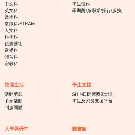
中文科
學生佳作
英文科
學期獎項(學業/操行/服務)
數學科
常識科/STEAM
人文科
科學科
視覺藝術
音樂科
體育科
宗教科
校園生活
學生支援
活動剪影
SHINE 閃耀獎勵計劃
多元活動
學生及家長支援平台
制服團體
入學與升中
圖書館