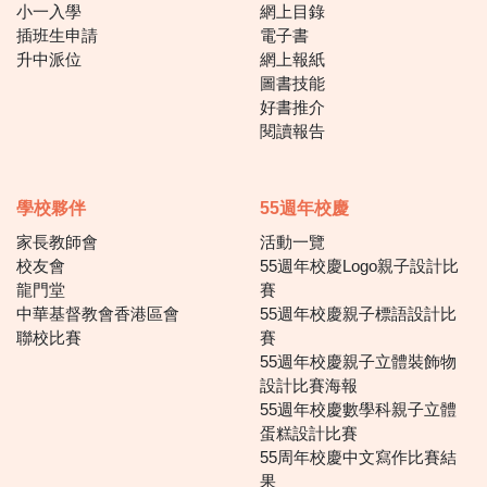
小一入學
網上目錄
插班生申請
電子書
升中派位
網上報紙
圖書技能
好書推介
閱讀報告
學校夥伴
55週年校慶
家長教師會
活動一覽
校友會
55週年校慶Logo親子設計比
龍門堂
賽
中華基督教會香港區會
55週年校慶親子標語設計比
聯校比賽
賽
55週年校慶親子立體裝飾物
設計比賽海報
55週年校慶數學科親子立體
蛋糕設計比賽
55周年校慶中文寫作比賽結
果