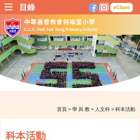
目錄
eClass
首頁
>
學 與 教
>
人文科
>
科本活動
科本活動