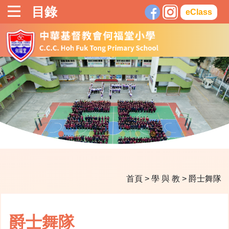
目錄
eClass
首頁
>
學 與 教
>
爵士舞隊
爵士舞隊