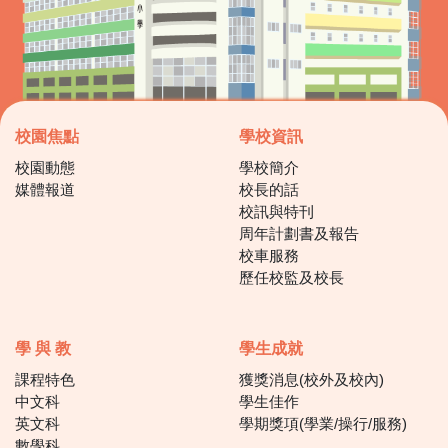
校園焦點
學校資訊
校園動態
學校簡介
媒體報道
校長的話
校訊與特刊
周年計劃書及報告
校車服務
歷任校監及校長
學 與 教
學生成就
課程特色
獲獎消息(校外及校內)
中文科
學生佳作
英文科
學期獎項(學業/操行/服務)
數學科