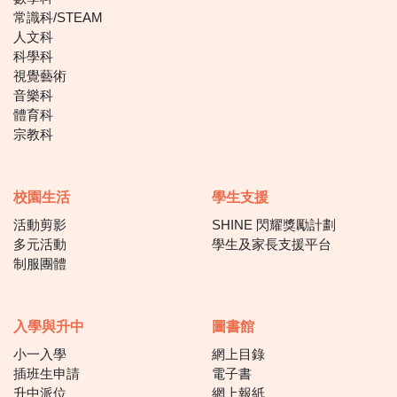
常識科/STEAM
人文科
科學科
視覺藝術
音樂科
體育科
宗教科
校園生活
學生支援
活動剪影
SHINE 閃耀獎勵計劃
多元活動
學生及家長支援平台
制服團體
入學與升中
圖書館
小一入學
網上目錄
插班生申請
電子書
升中派位
網上報紙