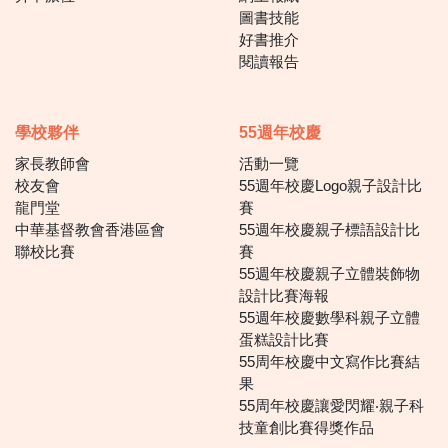
圖書技能
好書推介
閱讀報告
學校夥伴
55週年校慶
家長教師會
活動一覽
校友會
55週年校慶Logo親子設計比
龍門堂
賽
中華基督教會香港區會
55週年校慶親子標語設計比
聯校比賽
賽
55週年校慶親子立體裝飾物
設計比賽海報
55週年校慶數學科親子立體
蛋糕設計比賽
55周年校慶中文寫作比賽結
果
55周年校慶讓愛閃耀‧親子科
技童創比賽得獎作品