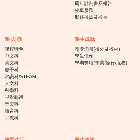
周年計劃書及報告
校車服務
歷任校監及校長
學 與 教
學生成就
課程特色
獲獎消息(校外及校內)
中文科
學生佳作
英文科
學期獎項(學業/操行/服務)
數學科
常識科/STEAM
人文科
科學科
視覺藝術
音樂科
體育科
宗教科
校園生活
學生支援