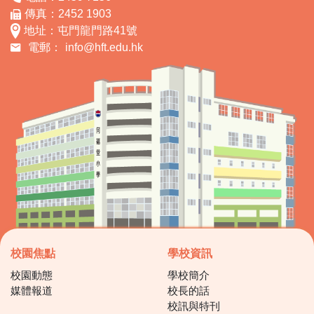
傳真：2452 1903
地址：屯門龍門路41號
電郵：
info@hft.edu.hk
校園焦點
學校資訊
校園動態
學校簡介
媒體報道
校長的話
校訊與特刊