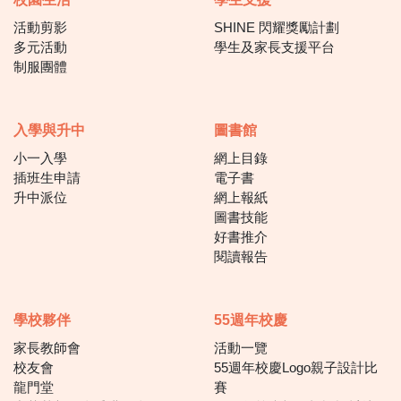
活動剪影
SHINE 閃耀獎勵計劃
多元活動
學生及家長支援平台
制服團體
入學與升中
圖書館
小一入學
網上目錄
插班生申請
電子書
升中派位
網上報紙
圖書技能
好書推介
閱讀報告
學校夥伴
55週年校慶
家長教師會
活動一覽
校友會
55週年校慶Logo親子設計比
龍門堂
賽