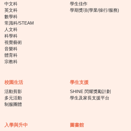
中文科
學生佳作
英文科
學期獎項(學業/操行/服務)
數學科
常識科/STEAM
人文科
科學科
視覺藝術
音樂科
體育科
宗教科
校園生活
學生支援
活動剪影
SHINE 閃耀獎勵計劃
多元活動
學生及家長支援平台
制服團體
入學與升中
圖書館