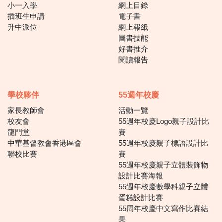
小一入學
網上目錄
插班生申請
電子書
升中派位
網上報紙
圖書技能
好書推介
閱讀報告
學校夥伴
55週年校慶
家長教師會
活動一覽
校友會
55週年校慶Logo親子設計比
龍門堂
賽
中華基督教會香港區會
55週年校慶親子標語設計比
聯校比賽
賽
55週年校慶親子立體裝飾物
設計比賽海報
55週年校慶數學科親子立體
蛋糕設計比賽
55周年校慶中文寫作比賽結
果