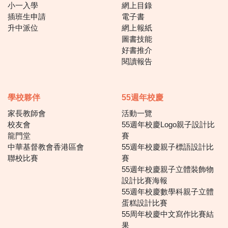
小一入學
網上目錄
插班生申請
電子書
升中派位
網上報紙
圖書技能
好書推介
閱讀報告
學校夥伴
55週年校慶
家長教師會
活動一覽
校友會
55週年校慶Logo親子設計比
龍門堂
賽
中華基督教會香港區會
55週年校慶親子標語設計比
聯校比賽
賽
55週年校慶親子立體裝飾物
設計比賽海報
55週年校慶數學科親子立體
蛋糕設計比賽
55周年校慶中文寫作比賽結
果