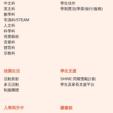
中文科
學生佳作
英文科
學期獎項(學業/操行/服務)
數學科
常識科/STEAM
人文科
科學科
視覺藝術
音樂科
體育科
宗教科
校園生活
學生支援
活動剪影
SHINE 閃耀獎勵計劃
多元活動
學生及家長支援平台
制服團體
入學與升中
圖書館