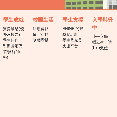
學生成就
校園生活
學生支援
入學與升
中
獲獎消息(校
活動剪影
SHINE 閃耀
外及校內)
多元活動
獎勵計劃
小一入學
學生佳作
制服團體
學生及家長
插班生申請
學期獎項(學
支援平台
升中派位
業/操行/服
務)