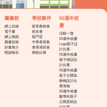
圖書館
學校夥伴
55週年校
慶
網上目錄
家長教師會
電子書
校友會
活動一覽
網上報紙
龍門堂
55週年校慶
圖書技能
中華基督教
Logo親子設
好書推介
會香港區會
計比賽
閱讀報告
聯校比賽
55週年校慶
親子標語設
計比賽
55週年校慶
親子立體裝
飾物設計比
賽海報
55週年校慶
數學科親子
立體蛋糕設
計比賽