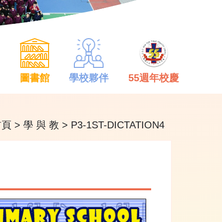
中
圖書館
學校夥伴
55週年校慶
首頁
>
學 與 教
>
P3-1ST-DICTATION4