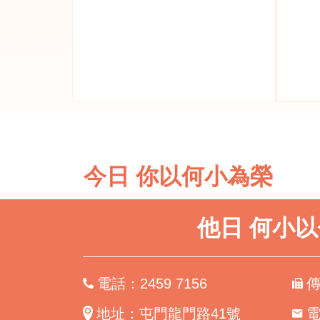
今日 你以何小為榮
他日 何小
電話：2459 7156
傳
地址：屯門龍門路41號