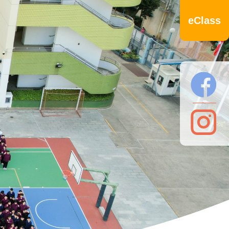
eClass