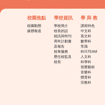
校園焦點
學校資訊
學 與 教
校園動態
學校簡介
課程特色
媒體報道
校長的話
中文科
校訊與特刊
英文科
周年計劃書
數學科
及報告
常識
校車服務
科/STEAM
歷任校監及
人文科
校長
科學科
視覺藝術
音樂科
體育科
宗教科