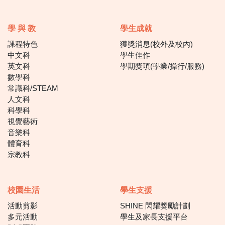
學 與 教
學生成就
課程特色
獲獎消息(校外及校內)
中文科
學生佳作
英文科
學期獎項(學業/操行/服務)
數學科
常識科/STEAM
人文科
科學科
視覺藝術
音樂科
體育科
宗教科
校園生活
學生支援
活動剪影
SHINE 閃耀獎勵計劃
多元活動
學生及家長支援平台