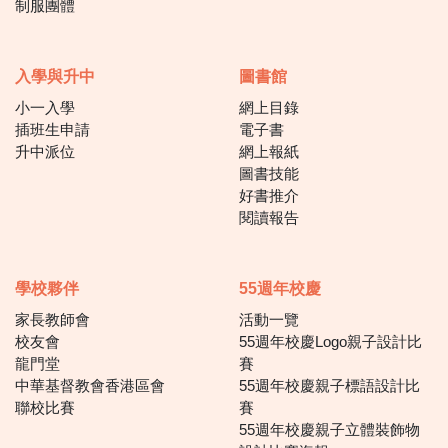
制服團體
入學與升中
圖書館
小一入學
網上目錄
插班生申請
電子書
升中派位
網上報紙
圖書技能
好書推介
閱讀報告
學校夥伴
55週年校慶
家長教師會
活動一覽
校友會
55週年校慶Logo親子設計比
龍門堂
賽
中華基督教會香港區會
55週年校慶親子標語設計比
聯校比賽
賽
55週年校慶親子立體裝飾物