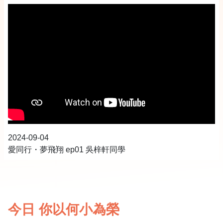
2024-09-04
愛同行・夢飛翔 ep01 吳梓軒同學
今日 你以何小為榮