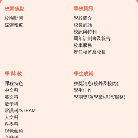
校園焦點
學校資訊
校園動態
學校簡介
媒體報道
校長的話
校訊與特刊
周年計劃書及報告
校車服務
歷任校監及校長
學 與 教
學生成就
課程特色
獲獎消息(校外及校內)
中文科
學生佳作
英文科
學期獎項(學業/操行/服務)
數學科
常識科/STEAM
人文科
科學科
視覺藝術
音樂科