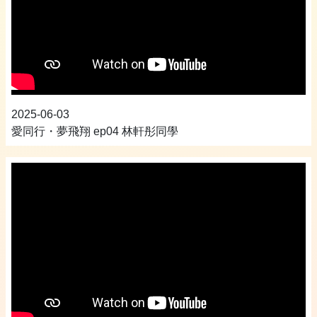
2025-06-03
愛同行・夢飛翔 ep04 林軒彤同學