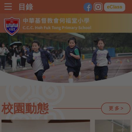
目錄
eClass
校園動態
更 多 >