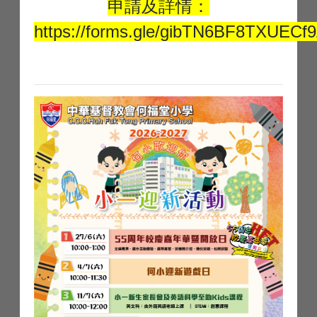
申請及詳情：
https://forms.gle/gibTN6BF8TXUECf