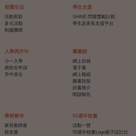
校園生活
學生支援
活動剪影
SHINE 閃耀獎勵計劃
多元活動
學生及家長支援平台
制服團體
入學與升中
圖書館
小一入學
網上目錄
插班生申請
電子書
升中派位
網上報紙
圖書技能
好書推介
閱讀報告
學校夥伴
55週年校慶
家長教師會
活動一覽
校友會
55週年校慶Logo親子設計比