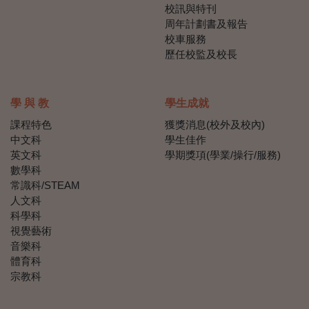
校訊與特刊
周年計劃書及報告
校車服務
歷任校監及校長
學 與 教
學生成就
課程特色
獲獎消息(校外及校內)
中文科
學生佳作
英文科
學期獎項(學業/操行/服務)
數學科
常識科/STEAM
人文科
科學科
視覺藝術
音樂科
體育科
宗教科