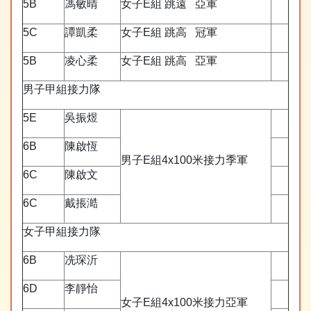
5B
馮敏晴
女子E組 跳遠 亞軍
5C
譚凱柔
女子E組 跳高 冠軍
5B
凌心柔
女子E組 跳高 亞軍
男子甲組接力隊
5E
吳振煜
6B
陳啟恆
男子E組4x100米接力季軍
6C
陳啟文
6C
戴掁澔
女子甲組接力隊
6B
冼琛沂
6D
李靜怡
女子E組4x100米接力亞軍