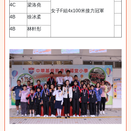
4C
梁洛堯
女子F組4x100米接力冠軍
4B
徐冰柔
4B
林軒彤