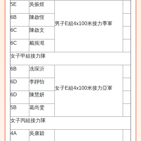
5E
吳振煜
6B
陳啟恆
男子E組4x100米接力季軍
6C
陳啟文
6C
戴掁澔
女子甲組接力隊
6B
冼琛沂
6D
李靜怡
女子E組4x100米接力亞軍
6D
陳慧妍
5B
葛尚雯
女子丙組接力隊
4A
吳康穎