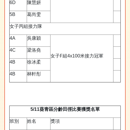
6D
陳慧妍
5B
葛尚雯
女子丙組接力隊
4A
吳康穎
4C
梁洛堯
女子F組4x100米接力冠軍
4B
徐冰柔
4B
林軒彤
5/11
葵青區分齡田徑比賽獲獎名單
班別
姓名
獎項