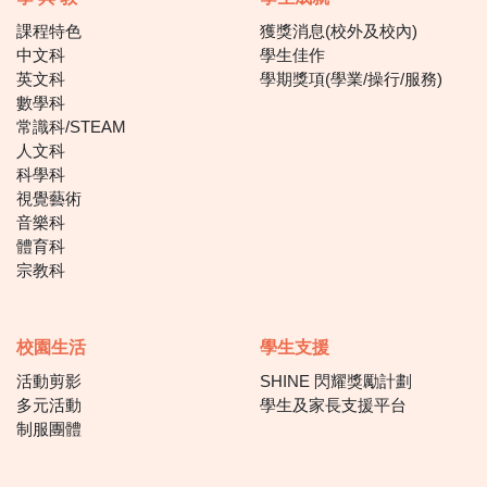
課程特色
獲獎消息(校外及校內)
中文科
學生佳作
英文科
學期獎項(學業/操行/服務)
數學科
常識科/STEAM
人文科
科學科
視覺藝術
音樂科
體育科
宗教科
校園生活
學生支援
活動剪影
SHINE 閃耀獎勵計劃
多元活動
學生及家長支援平台
制服團體