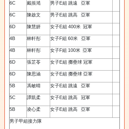
6C
戴掁澔
男子E組 跳遠 亞軍
6C
陳啟文
男子E組 跳高 亞軍
6D
陳慧妍
女子E組 400米 冠軍
4B
林軒彤
女子F組 60米 亞軍
4B
林軒彤
女子F組 100米 亞軍
6D
張芷苓
女子E組 擲壘球 冠軍
6D
陳思涵
女子E組 擲壘球 亞軍
5B
馮敏晴
女子E組 跳遠 亞軍
5C
譚凱柔
女子E組 跳高 冠軍
5B
凌心柔
女子E組 跳高 亞軍
男子甲組接力隊