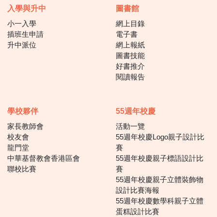
入學與升中
圖書館
小一入學
網上目錄
插班生申請
電子書
升中派位
網上報紙
圖書技能
好書推介
閱讀報告
學校夥伴
55週年校慶
家長教師會
活動一覽
校友會
55週年校慶Logo親子設計比
龍門堂
賽
中華基督教會香港區會
55週年校慶親子標語設計比
聯校比賽
賽
55週年校慶親子立體裝飾物
設計比賽海報
55週年校慶數學科親子立體
蛋糕設計比賽