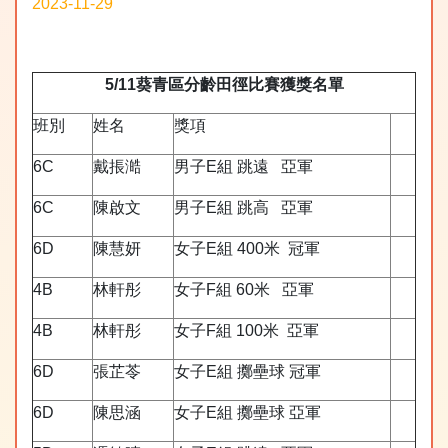
2023-11-29
5/11
葵青區分齡田徑比賽獲獎名單
班別
姓名
獎項
6C
戴掁澔
男子E組 跳遠 亞軍
6C
陳啟文
男子E組 跳高 亞軍
6D
陳慧妍
女子E組 400米 冠軍
4B
林軒彤
女子F組 60米 亞軍
4B
林軒彤
女子F組 100米 亞軍
6D
張芷苓
女子E組 擲壘球 冠軍
6D
陳思涵
女子E組 擲壘球 亞軍