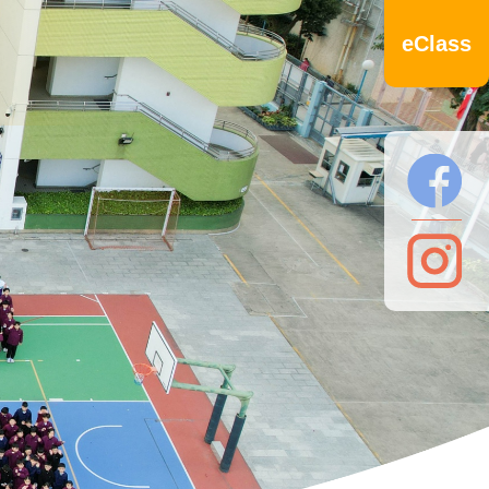
eClass