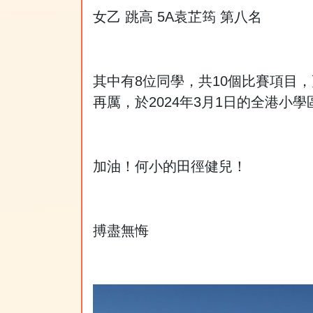
女乙 跳高 5A袁芷筠 第八名
其中有8位同學，共10個比賽項目
再厲，於2024年3月1日的全港小
加油！何小的田徑健兒！
搏盡無悔