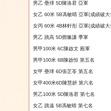
男乙 壘球 5D陳洛君 亞軍
女乙 60米 5B馮敏晴 亞軍(成績破大
女丙 60米 4B林軒彤 亞軍(成績破大
男乙 跳高 5D鄧豫謙 季軍
男甲100米 6C陳啟文 殿軍
男甲100米 6B陳啟恒 第五名
女甲 壘球 6D張芷苓 第五名
女甲400米6D陳慧妍 第六名
男乙100米 5D陳洛君 第七名
女乙 跳遠 5B馮敏晴 第七名