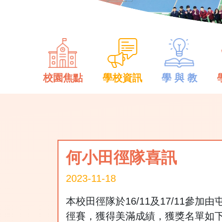
校園焦點
學校資訊
學 與 教
何小田徑隊喜訊
2023-11-18
本校田徑隊於16/11及17/11參
徑賽，獲得美滿成績，獲獎名單如