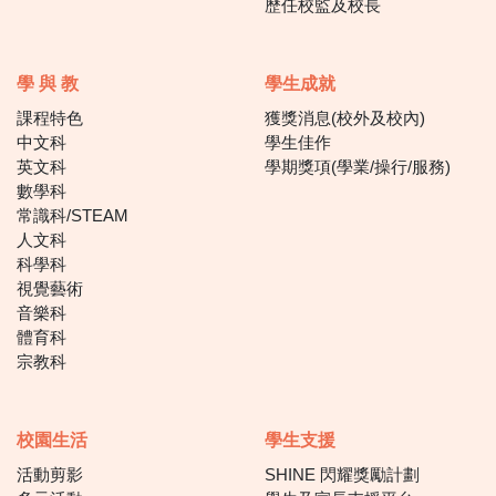
歷任校監及校長
學 與 教
學生成就
課程特色
獲獎消息(校外及校內)
中文科
學生佳作
英文科
學期獎項(學業/操行/服務)
數學科
常識科/STEAM
人文科
科學科
視覺藝術
音樂科
體育科
宗教科
校園生活
學生支援
活動剪影
SHINE 閃耀獎勵計劃