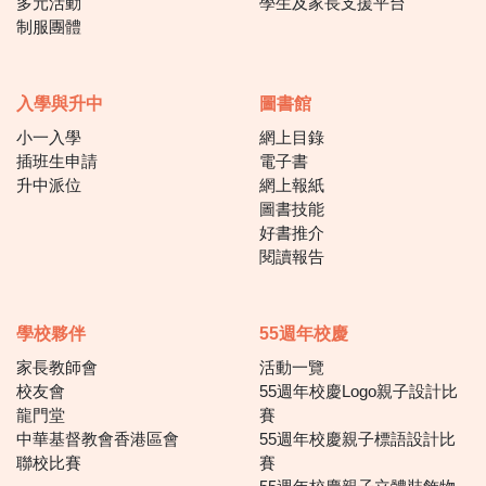
多元活動
學生及家長支援平台
制服團體
入學與升中
圖書館
小一入學
網上目錄
插班生申請
電子書
升中派位
網上報紙
圖書技能
好書推介
閱讀報告
學校夥伴
55週年校慶
家長教師會
活動一覽
校友會
55週年校慶Logo親子設計比
龍門堂
賽
中華基督教會香港區會
55週年校慶親子標語設計比
聯校比賽
賽