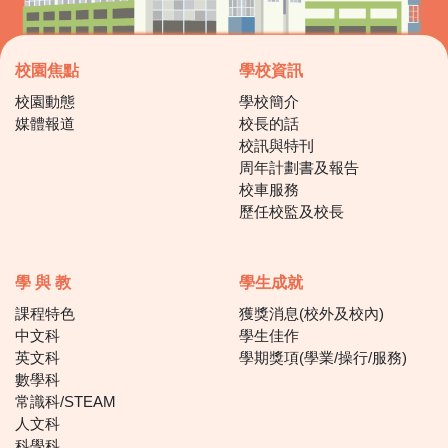
校園焦點
學校資訊
校園動態
學校簡介
媒體報道
校長的話
校訊與特刊
周年計劃書及報告
校車服務
歷任校監及校長
學 與 教
學生成就
課程特色
獲獎消息(校外及校內)
中文科
學生佳作
英文科
學期獎項(學業/操行/服務)
數學科
常識科/STEAM
人文科
科學科