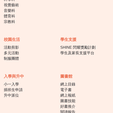
視覺藝術
音樂科
體育科
宗教科
校園生活
學生支援
活動剪影
SHINE 閃耀獎勵計劃
多元活動
學生及家長支援平台
制服團體
入學與升中
圖書館
小一入學
網上目錄
插班生申請
電子書
升中派位
網上報紙
圖書技能
好書推介
閱讀報告