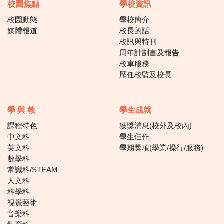
校園焦點
學校資訊
校園動態
學校簡介
媒體報道
校長的話
校訊與特刊
周年計劃書及報告
校車服務
歷任校監及校長
學 與 教
學生成就
課程特色
獲獎消息(校外及校內)
中文科
學生佳作
英文科
學期獎項(學業/操行/服務)
數學科
常識科/STEAM
人文科
科學科
視覺藝術
音樂科