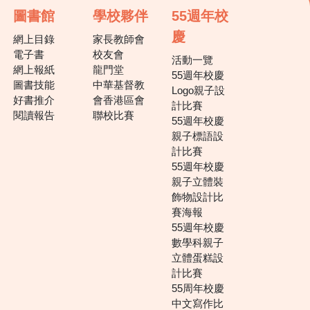
圖書館
學校夥伴
55週年校
慶
網上目錄
家長教師會
電子書
校友會
活動一覽
網上報紙
龍門堂
55週年校慶
圖書技能
中華基督教
Logo親子設
好書推介
會香港區會
計比賽
閱讀報告
聯校比賽
55週年校慶
親子標語設
計比賽
55週年校慶
親子立體裝
飾物設計比
賽海報
55週年校慶
數學科親子
立體蛋糕設
計比賽
55周年校慶
中文寫作比