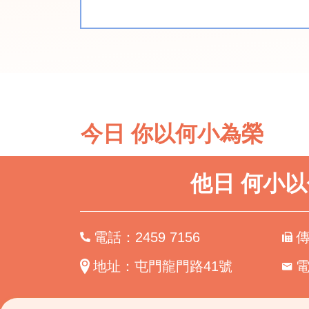
今日 你以何小為榮
他日 何小
電話：2459 7156
傳
地址：屯門龍門路41號