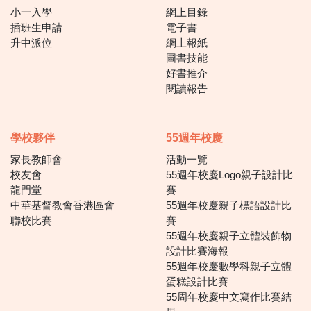
小一入學
網上目錄
插班生申請
電子書
升中派位
網上報紙
圖書技能
好書推介
閱讀報告
學校夥伴
55週年校慶
家長教師會
活動一覽
校友會
55週年校慶Logo親子設計比
龍門堂
賽
中華基督教會香港區會
55週年校慶親子標語設計比
聯校比賽
賽
55週年校慶親子立體裝飾物
設計比賽海報
55週年校慶數學科親子立體
蛋糕設計比賽
55周年校慶中文寫作比賽結