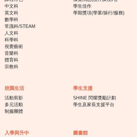
中文科
學生佳作
英文科
學期獎項(學業/操行/服務)
數學科
常識科/STEAM
人文科
科學科
視覺藝術
音樂科
體育科
宗教科
校園生活
學生支援
活動剪影
SHINE 閃耀獎勵計劃
多元活動
學生及家長支援平台
制服團體
入學與升中
圖書館