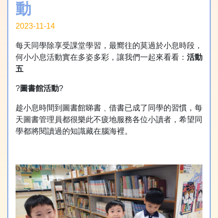
動
2023-11-14
每天同學除享受課堂學習，最嚮往的莫過於小息時段，
何小小息活動實在多姿多彩，讓我們一起來看看：
活動
五
?
圖書館活動
?
趁小息時間到圖書館睇書﹑借書已成了同學的習慣，每
天圖書管理員都很樂此不疲地服務各位小讀者，希望同
學都將閱讀過的知識藏在腦海裡。