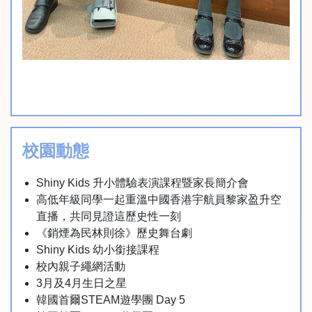
校園動態
Shiny Kids 升小體驗表演課程暨家長簡介會
高低年級同學一起重溫中國香港宇航員黎家盈升空
直播，共同見證這歷史性一刻
《銷煙為民林則徐》歷史舞台劇
Shiny Kids 幼小銜接課程
校內親子繩網活動
3月及4月生日之星
韓國首爾STEAM遊學團 Day 5