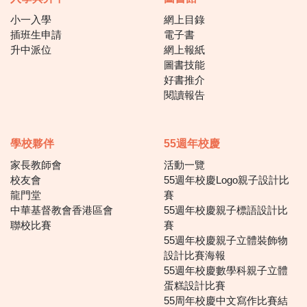
小一入學
網上目錄
插班生申請
電子書
升中派位
網上報紙
圖書技能
好書推介
閱讀報告
學校夥伴
55週年校慶
家長教師會
活動一覽
校友會
55週年校慶Logo親子設計比
龍門堂
賽
中華基督教會香港區會
55週年校慶親子標語設計比
聯校比賽
賽
55週年校慶親子立體裝飾物
設計比賽海報
55週年校慶數學科親子立體
蛋糕設計比賽
55周年校慶中文寫作比賽結