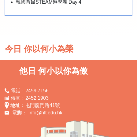
韓國首爾STEAM遊學團 Day 4
今日 你以何小為榮
他日 何小以你為傲
電話：2459 7156
傳真：2452 1903
地址：屯門龍門路41號
電郵：
info@hft.edu.hk