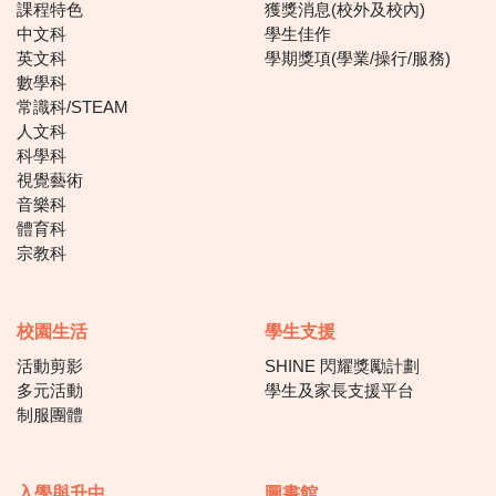
課程特色
獲獎消息(校外及校內)
中文科
學生佳作
英文科
學期獎項(學業/操行/服務)
數學科
常識科/STEAM
人文科
科學科
視覺藝術
音樂科
體育科
宗教科
校園生活
學生支援
活動剪影
SHINE 閃耀獎勵計劃
多元活動
學生及家長支援平台
制服團體
入學與升中
圖書館