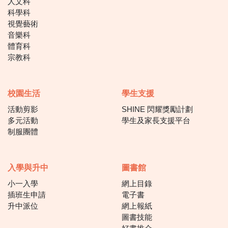
人文科
科學科
視覺藝術
音樂科
體育科
宗教科
校園生活
學生支援
活動剪影
SHINE 閃耀獎勵計劃
多元活動
學生及家長支援平台
制服團體
入學與升中
圖書館
小一入學
網上目錄
插班生申請
電子書
升中派位
網上報紙
圖書技能