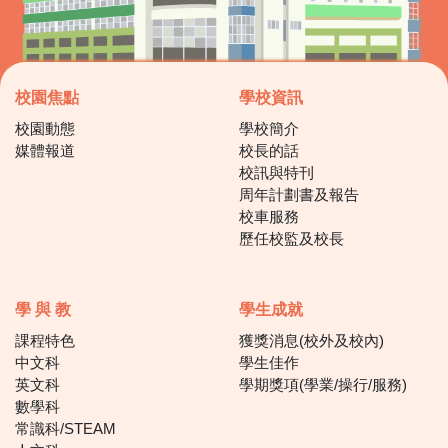
校園焦點
學校資訊
校園動態
學校簡介
媒體報道
校長的話
校訊與特刊
周年計劃書及報告
校車服務
歷任校監及校長
學 與 教
學生成就
課程特色
獲獎消息(校外及校內)
中文科
學生佳作
英文科
學期獎項(學業/操行/服務)
數學科
常識科/STEAM