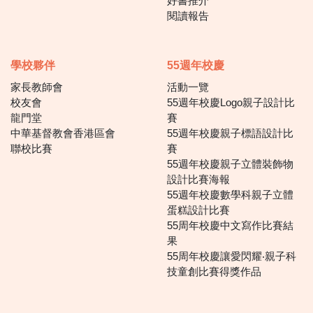
好書推介
閱讀報告
學校夥伴
55週年校慶
家長教師會
活動一覽
校友會
55週年校慶Logo親子設計比
龍門堂
賽
中華基督教會香港區會
55週年校慶親子標語設計比
聯校比賽
賽
55週年校慶親子立體裝飾物
設計比賽海報
55週年校慶數學科親子立體
蛋糕設計比賽
55周年校慶中文寫作比賽結
果
55周年校慶讓愛閃耀‧親子科
技童創比賽得獎作品