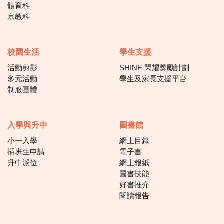
體育科
宗教科
校園生活
學生支援
活動剪影
SHINE 閃耀獎勵計劃
多元活動
學生及家長支援平台
制服團體
入學與升中
圖書館
小一入學
網上目錄
插班生申請
電子書
升中派位
網上報紙
圖書技能
好書推介
閱讀報告