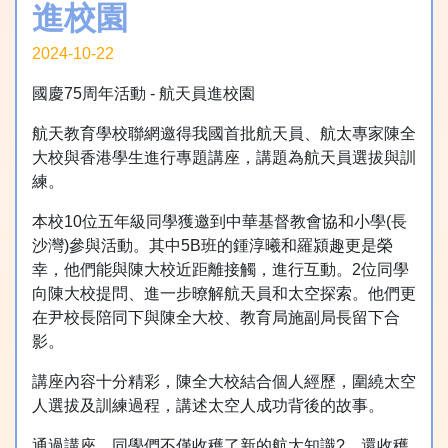
進校園
2024-10-22
國慶75周年活動 - 航天員進校園
航天教育學校聯網邀得我國首批航天員、航太專家陳全
大校與香港學生進行專題講座，講題為航天員選拔與訓
練。
本校10位五年級同學獲邀到中華基督教會協和小學(長
沙灣)參與活動。其中5B班的鍾淳曦和羅潁趣更是榮
幸，他們能與陳大校近距離接觸，進行互動。2位同學
向陳大校提問、進一步暸解航天員和太空探索。他們更
在尹校長陪同下與陳全大校、教育局施副局長留下合
影。
講座內容十分精彩，陳全大校結合個人經歷，圍繞太空
人選拔及訓練過程，講述太空人成功背後的故事。
通過講座，同學們不僅收穫了新的航太知識?️，還收穫