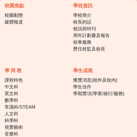
校園焦點
學校資訊
校園動態
學校簡介
媒體報道
校長的話
校訊與特刊
周年計劃書及報告
校車服務
歷任校監及校長
學 與 教
學生成就
課程特色
獲獎消息(校外及校內)
中文科
學生佳作
英文科
學期獎項(學業/操行/服務)
數學科
常識科/STEAM
人文科
科學科
視覺藝術
音樂科