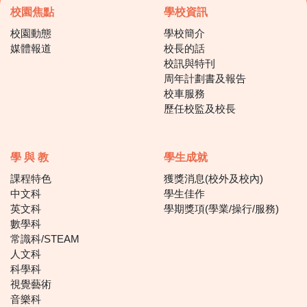
校園焦點
學校資訊
校園動態
學校簡介
媒體報道
校長的話
校訊與特刊
周年計劃書及報告
校車服務
歷任校監及校長
學 與 教
學生成就
課程特色
獲獎消息(校外及校內)
中文科
學生佳作
英文科
學期獎項(學業/操行/服務)
數學科
常識科/STEAM
人文科
科學科
視覺藝術
音樂科