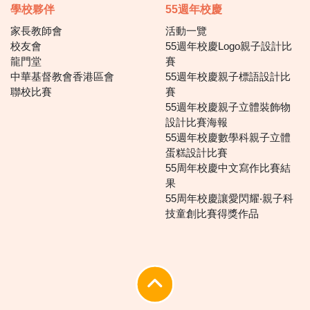
學校夥伴
55週年校慶
家長教師會
活動一覽
校友會
55週年校慶Logo親子設計比
龍門堂
賽
中華基督教會香港區會
55週年校慶親子標語設計比
聯校比賽
賽
55週年校慶親子立體裝飾物
設計比賽海報
55週年校慶數學科親子立體
蛋糕設計比賽
55周年校慶中文寫作比賽結
果
55周年校慶讓愛閃耀‧親子科
技童創比賽得獎作品