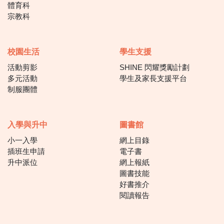
體育科
宗教科
校園生活
學生支援
活動剪影
SHINE 閃耀獎勵計劃
多元活動
學生及家長支援平台
制服團體
入學與升中
圖書館
小一入學
網上目錄
插班生申請
電子書
升中派位
網上報紙
圖書技能
好書推介
閱讀報告