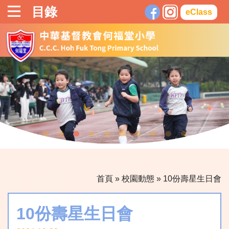
目錄
eClass
首頁
»
校園動態
»
10份壽星生日會
10份壽星生日會