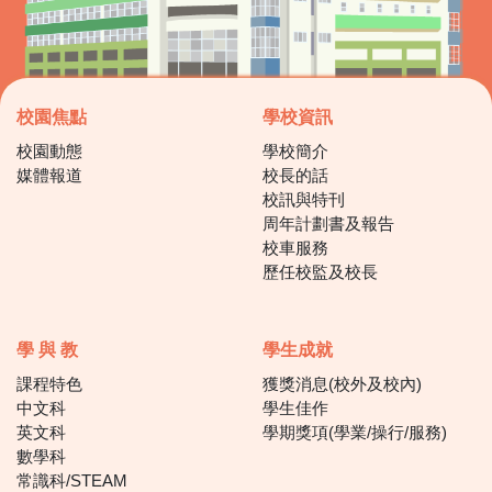
校園焦點
學校資訊
校園動態
學校簡介
媒體報道
校長的話
校訊與特刊
周年計劃書及報告
校車服務
歷任校監及校長
學 與 教
學生成就
課程特色
獲獎消息(校外及校內)
中文科
學生佳作
英文科
學期獎項(學業/操行/服務)
數學科
常識科/STEAM