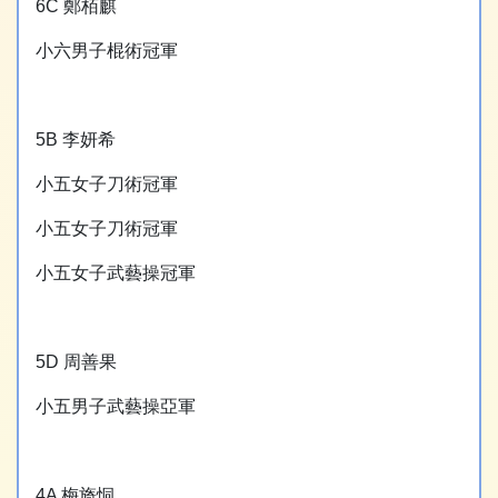
6C 鄭栢麒
小六男子棍術冠軍
5B 李妍希
小五女子刀術冠軍
小五女子刀術冠軍
小五女子武藝操冠軍
5D 周善果
小五男子武藝操亞軍
4A 梅旖恫