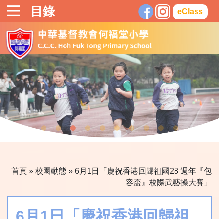
目錄
eClass
首頁
»
校園動態
»
6月1日「慶祝香港回歸祖國28 週年『包
容盃』校際武藝操大賽」
6月1日「慶祝香港回歸祖