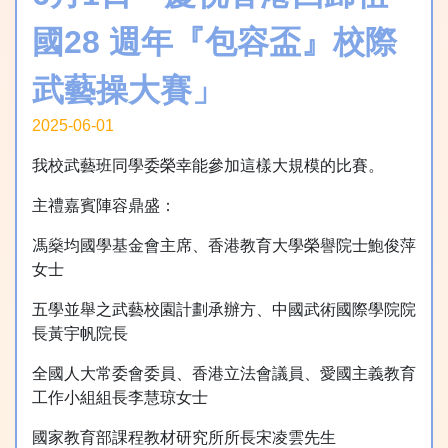
國28 週年『包容盃』校際
武藝操大賽」
2025-06-01
我校武藝班同學委榮幸能參加這樣大規模的比賽。
主禮嘉賓陣容鼎盛：
馮燊均國學基金會主席、香港教育大學榮譽院士鮑俊萍
女士
五學並舉之武藝校園計劃承辦方、中國武術國際學院院
⾧黃宇帆院⾧
全國人大常委會委員、香港立法會議員、愛國主義教育
工作小組組⾧李慧琼女士
國家教育部課程教材研究所所⾧宋凌雲先生