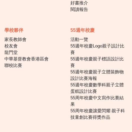
好書推介
閱讀報告
學校夥伴
55週年校慶
家長教師會
活動一覽
校友會
55週年校慶Logo親子設計比
龍門堂
賽
中華基督教會香港區會
55週年校慶親子標語設計比
聯校比賽
賽
55週年校慶親子立體裝飾物
設計比賽海報
55週年校慶數學科親子立體
蛋糕設計比賽
55周年校慶中文寫作比賽結
果
55周年校慶讓愛閃耀‧親子科
技童創比賽得獎作品