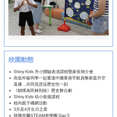
校園動態
Shiny Kids 升小體驗表演課程暨家長簡介會
高低年級同學一起重溫中國香港宇航員黎家盈升空
直播，共同見證這歷史性一刻
《銷煙為民林則徐》歷史舞台劇
Shiny Kids 幼小銜接課程
校內親子繩網活動
3月及4月生日之星
韓國首爾STEAM遊學團 Day 5