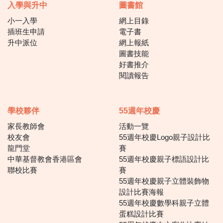
入學與升中
圖書館
小一入學
網上目錄
插班生申請
電子書
升中派位
網上報紙
圖書技能
好書推介
閱讀報告
學校夥伴
55週年校慶
家長教師會
活動一覽
校友會
55週年校慶Logo親子設計比
龍門堂
賽
中華基督教會香港區會
55週年校慶親子標語設計比
聯校比賽
賽
55週年校慶親子立體裝飾物
設計比賽海報
55週年校慶數學科親子立體
蛋糕設計比賽