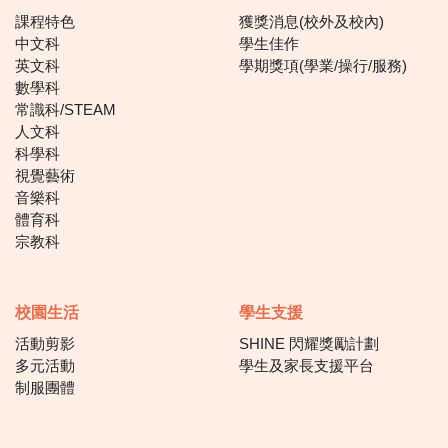
課程特色
獲獎消息(校外及校內)
中文科
學生佳作
英文科
學期獎項(學業/操行/服務)
數學科
常識科/STEAM
人文科
科學科
視覺藝術
音樂科
體育科
宗教科
校園生活
學生支援
活動剪影
SHINE 閃耀獎勵計劃
多元活動
學生及家長支援平台
制服團體