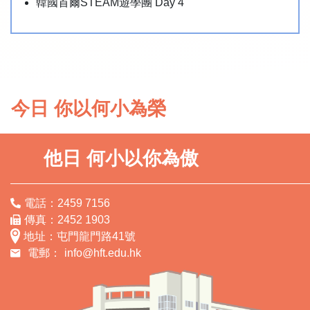
韓國首爾STEAM遊學團 Day 4
今日 你以何小為榮
他日 何小以你為傲
電話：2459 7156
傳真：2452 1903
地址：屯門龍門路41號
電郵：
info@hft.edu.hk