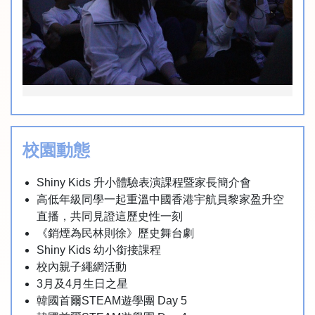
校園動態
Shiny Kids 升小體驗表演課程暨家長簡介會
高低年級同學一起重溫中國香港宇航員黎家盈升空
直播，共同見證這歷史性一刻
《銷煙為民林則徐》歷史舞台劇
Shiny Kids 幼小銜接課程
校內親子繩網活動
3月及4月生日之星
韓國首爾STEAM遊學團 Day 5