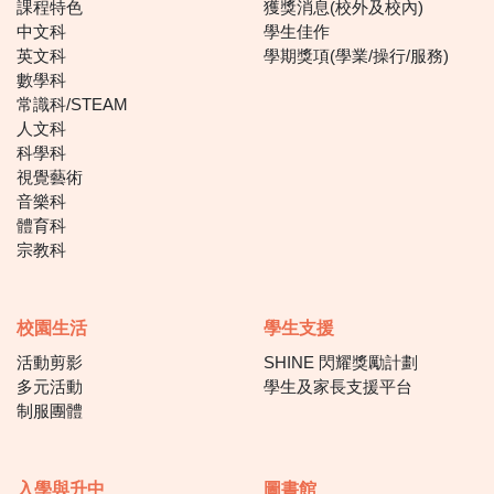
課程特色
獲獎消息(校外及校內)
中文科
學生佳作
英文科
學期獎項(學業/操行/服務)
數學科
常識科/STEAM
人文科
科學科
視覺藝術
音樂科
體育科
宗教科
校園生活
學生支援
活動剪影
SHINE 閃耀獎勵計劃
多元活動
學生及家長支援平台
制服團體
入學與升中
圖書館