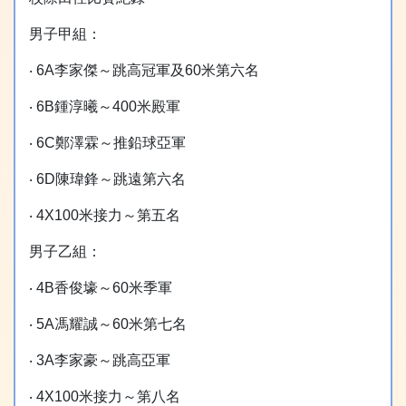
男子甲組：
‧ 6A李家傑～跳高冠軍及60米第六名
‧ 6B鍾淳曦～400米殿軍
‧ 6C鄭澤霖～推鉛球亞軍
‧ 6D陳瑋鋒～跳遠第六名
‧ 4X100米接力～第五名
男子乙組：
‧ 4B香俊壕～60米季軍
‧ 5A馮耀誠～60米第七名
‧ 3A李家豪～跳高亞軍
‧ 4X100米接力～第八名