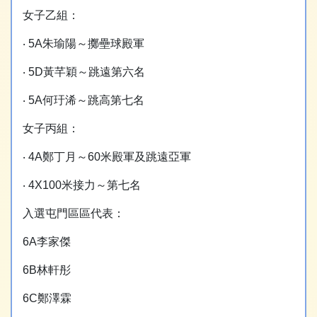
女子乙組：
‧ 5A朱瑜陽～擲壘球殿軍
‧ 5D黃芊穎～跳遠第六名
‧ 5A何玗浠～跳高第七名
女子丙組：
‧ 4A鄭丁月～60米殿軍及跳遠亞軍
‧ 4X100米接力～第七名
入選屯門區區代表：
6A李家傑
6B林軒彤
6C鄭澤霖