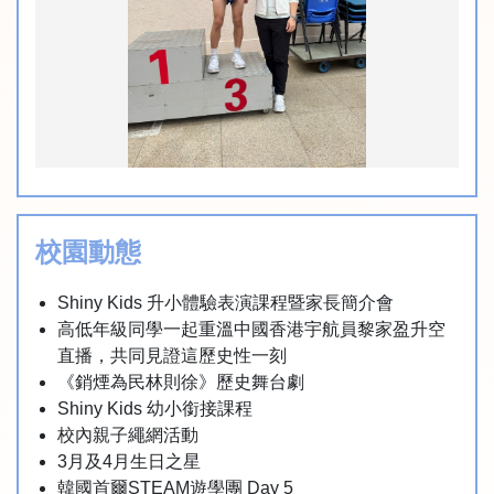
校園動態
Shiny Kids 升小體驗表演課程暨家長簡介會
高低年級同學一起重溫中國香港宇航員黎家盈升空
直播，共同見證這歷史性一刻
《銷煙為民林則徐》歷史舞台劇
Shiny Kids 幼小銜接課程
校內親子繩網活動
3月及4月生日之星
韓國首爾STEAM遊學團 Day 5