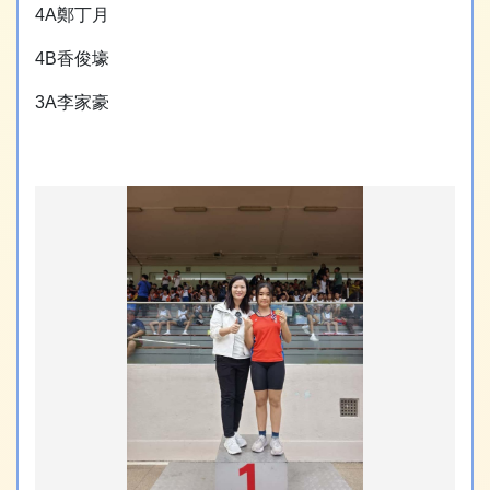
4A鄭丁月
4B香俊壕
3A李家豪