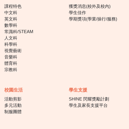
課程特色
獲獎消息(校外及校內)
中文科
學生佳作
英文科
學期獎項(學業/操行/服務)
數學科
常識科/STEAM
人文科
科學科
視覺藝術
音樂科
體育科
宗教科
校園生活
學生支援
活動剪影
SHINE 閃耀獎勵計劃
多元活動
學生及家長支援平台
制服團體