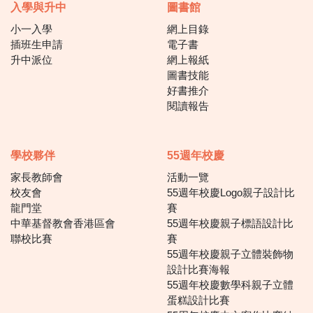
入學與升中
圖書館
小一入學
網上目錄
插班生申請
電子書
升中派位
網上報紙
圖書技能
好書推介
閱讀報告
學校夥伴
55週年校慶
家長教師會
活動一覽
校友會
55週年校慶Logo親子設計比
龍門堂
賽
中華基督教會香港區會
55週年校慶親子標語設計比
聯校比賽
賽
55週年校慶親子立體裝飾物
設計比賽海報
55週年校慶數學科親子立體
蛋糕設計比賽