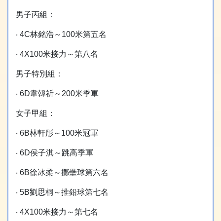
男子丙組：
‧ 4C林銘浩～100米第五名
‧ 4X100米接力～第八名
男子特別組：
‧ 6D韋韓祈～200米季軍
女子甲組：
‧ 6B林軒彤～100米冠軍
‧ 6D侯子淇～跳高季軍
‧ 6B徐冰柔～擲壘球第六名
‧ 5B劉思桐～推鉛球第七名
‧ 4X100米接力～第七名