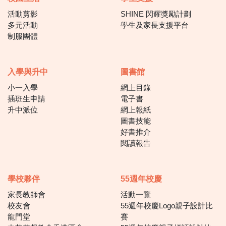
活動剪影
SHINE 閃耀獎勵計劃
多元活動
學生及家長支援平台
制服團體
入學與升中
圖書館
小一入學
網上目錄
插班生申請
電子書
升中派位
網上報紙
圖書技能
好書推介
閱讀報告
學校夥伴
55週年校慶
家長教師會
活動一覽
校友會
55週年校慶Logo親子設計比
龍門堂
賽