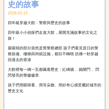
史的故事
2026-01-15
四年級穿越大館：警察與歷史的故事
四年級小小偵探們走進大館，展開充滿故事的文化之
旅！
最吸睛的部分當然是舊警察總部 孩子們看見昔日的警
務裝備、樓梯與拘留設施，都目不轉睛 彷彿一秒穿越
回過去的香港
大館裡每一磚一瓦都藏着歷史：紅磚牆 、鐵閘門 、閃
閃發亮的警徽徽章
孩子們用眼睛看、用耳朵聽、用好奇心感受屬於城市的
歷史文化