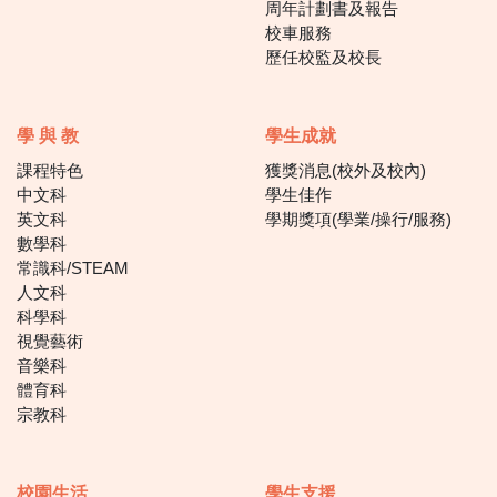
周年計劃書及報告
校車服務
歷任校監及校長
學 與 教
學生成就
課程特色
獲獎消息(校外及校內)
中文科
學生佳作
英文科
學期獎項(學業/操行/服務)
數學科
常識科/STEAM
人文科
科學科
視覺藝術
音樂科
體育科
宗教科
校園生活
學生支援