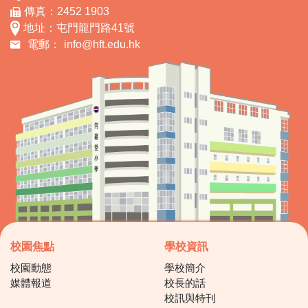
傳真：2452 1903
地址：屯門龍門路41號
電郵：
info@hft.edu.hk
校園焦點
學校資訊
校園動態
學校簡介
媒體報道
校長的話
校訊與特刊