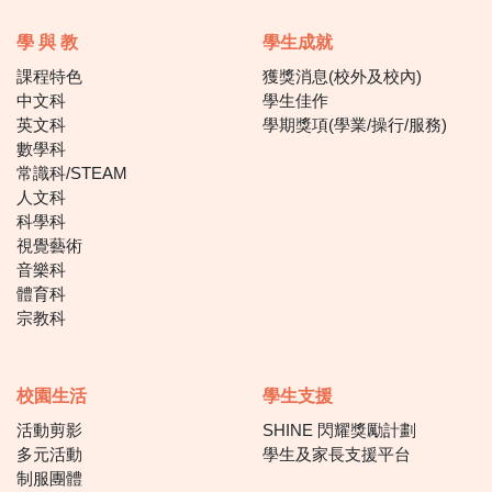
學 與 教
學生成就
課程特色
獲獎消息(校外及校內)
中文科
學生佳作
英文科
學期獎項(學業/操行/服務)
數學科
常識科/STEAM
人文科
科學科
視覺藝術
音樂科
體育科
宗教科
校園生活
學生支援
活動剪影
SHINE 閃耀獎勵計劃
多元活動
學生及家長支援平台
制服團體