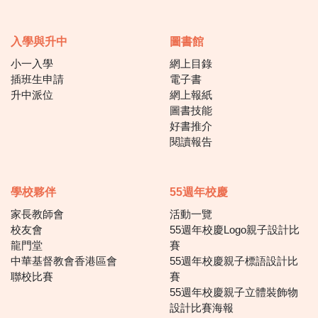
入學與升中
圖書館
小一入學
網上目錄
插班生申請
電子書
升中派位
網上報紙
圖書技能
好書推介
閱讀報告
學校夥伴
55週年校慶
家長教師會
活動一覽
校友會
55週年校慶Logo親子設計比
龍門堂
賽
中華基督教會香港區會
55週年校慶親子標語設計比
聯校比賽
賽
55週年校慶親子立體裝飾物
設計比賽海報