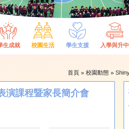
學生成就
校園生活
學生支援
入學與升
首頁
»
校園動態
»
Shi
小體驗表演課程暨家長簡介會