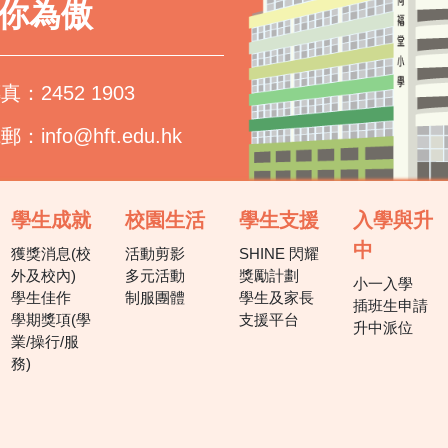
以你為傲
真：2452 1903
電郵：
info@hft.edu.hk
學生成就
校園生活
學生支援
入學與升
中
獲獎消息(校
活動剪影
SHINE 閃耀
外及校內)
多元活動
獎勵計劃
小一入學
學生佳作
制服團體
學生及家長
插班生申請
學期獎項(學
支援平台
升中派位
業/操行/服
務)