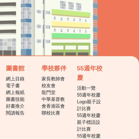
圖書館
學校夥伴
55週年校
慶
網上目錄
家長教師會
電子書
校友會
活動一覽
網上報紙
龍門堂
55週年校慶
圖書技能
中華基督教
Logo親子設
好書推介
會香港區會
計比賽
閱讀報告
聯校比賽
55週年校慶
親子標語設
計比賽
55週年校慶