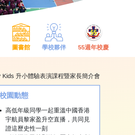
中
圖書館
學校夥伴
55週年校慶
ny Kids 升小體驗表演課程暨家長簡介會
校園動態
高低年級同學一起重溫中國香港
宇航員黎家盈升空直播，共同見
證這歷史性一刻