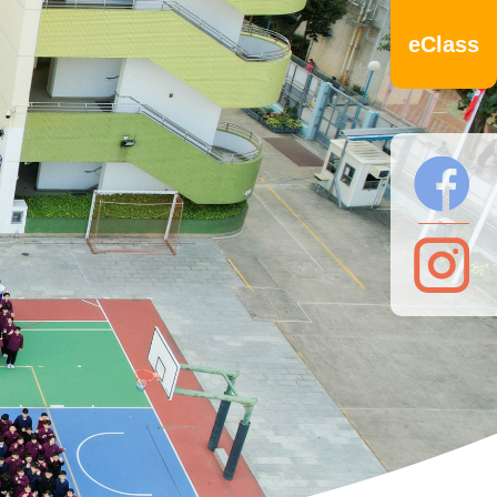
eClass