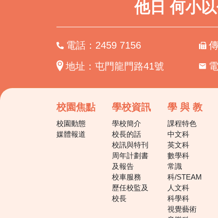
他日 何小
電話：2459 7156
傳
地址：屯門龍門路41號
校園焦點
學校資訊
學 與 教
校園動態
學校簡介
課程特色
媒體報道
校長的話
中文科
校訊與特刊
英文科
周年計劃書
數學科
及報告
常識
校車服務
科/STEAM
歷任校監及
人文科
校長
科學科
視覺藝術