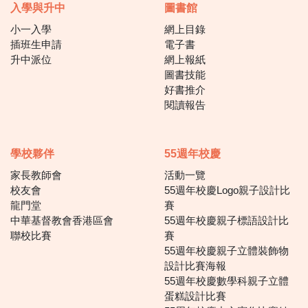
入學與升中
圖書館
小一入學
網上目錄
插班生申請
電子書
升中派位
網上報紙
圖書技能
好書推介
閱讀報告
學校夥伴
55週年校慶
家長教師會
活動一覽
校友會
55週年校慶Logo親子設計比
龍門堂
賽
中華基督教會香港區會
55週年校慶親子標語設計比
聯校比賽
賽
55週年校慶親子立體裝飾物
設計比賽海報
55週年校慶數學科親子立體
蛋糕設計比賽