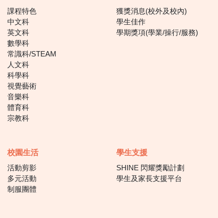
課程特色
獲獎消息(校外及校內)
中文科
學生佳作
英文科
學期獎項(學業/操行/服務)
數學科
常識科/STEAM
人文科
科學科
視覺藝術
音樂科
體育科
宗教科
校園生活
學生支援
活動剪影
SHINE 閃耀獎勵計劃
多元活動
學生及家長支援平台
制服團體