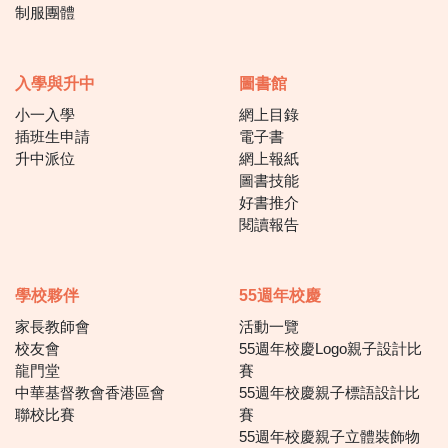
制服團體
入學與升中
圖書館
小一入學
網上目錄
插班生申請
電子書
升中派位
網上報紙
圖書技能
好書推介
閱讀報告
學校夥伴
55週年校慶
家長教師會
活動一覽
校友會
55週年校慶Logo親子設計比
龍門堂
賽
中華基督教會香港區會
55週年校慶親子標語設計比
聯校比賽
賽
55週年校慶親子立體裝飾物