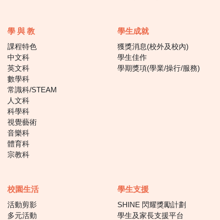
學 與 教
學生成就
課程特色
獲獎消息(校外及校內)
中文科
學生佳作
英文科
學期獎項(學業/操行/服務)
數學科
常識科/STEAM
人文科
科學科
視覺藝術
音樂科
體育科
宗教科
校園生活
學生支援
活動剪影
SHINE 閃耀獎勵計劃
多元活動
學生及家長支援平台