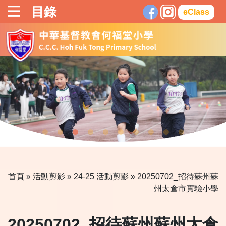
目錄
eClass
首頁
»
活動剪影
»
24-25 活動剪影
» 20250702_招待蘇州蘇
州太倉市實驗小學
20250702_招待蘇州蘇州太倉