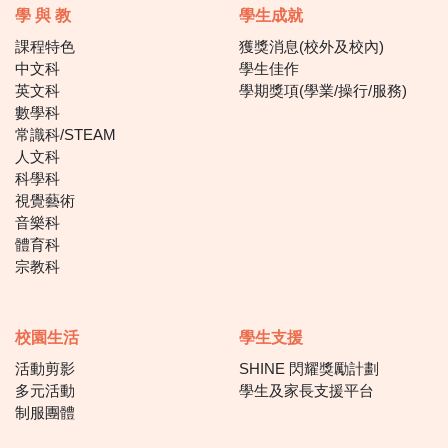
學 與 教
學生成就
課程特色
獲獎消息(校外及校內)
中文科
學生佳作
英文科
學期獎項(學業/操行/服務)
數學科
常識科/STEAM
人文科
科學科
視覺藝術
音樂科
體育科
宗教科
校園生活
學生支援
活動剪影
SHINE 閃耀獎勵計劃
多元活動
學生及家長支援平台
制服團體