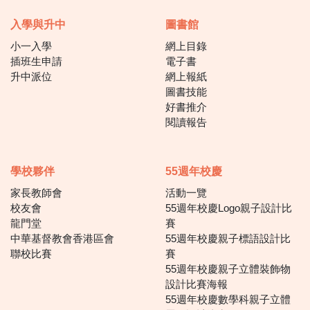
入學與升中
圖書館
小一入學
網上目錄
插班生申請
電子書
升中派位
網上報紙
圖書技能
好書推介
閱讀報告
學校夥伴
55週年校慶
家長教師會
活動一覽
校友會
55週年校慶Logo親子設計比
龍門堂
賽
中華基督教會香港區會
55週年校慶親子標語設計比
聯校比賽
賽
55週年校慶親子立體裝飾物
設計比賽海報
55週年校慶數學科親子立體