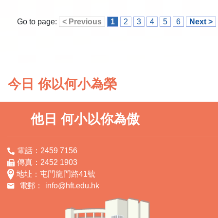
Go to page:
< Previous
1
2
3
4
5
6
Next >
今日 你以何小為榮
他日 何小以你為傲
電話：2459 7156
傳真：2452 1903
地址：屯門龍門路41號
電郵：
info@hft.edu.hk