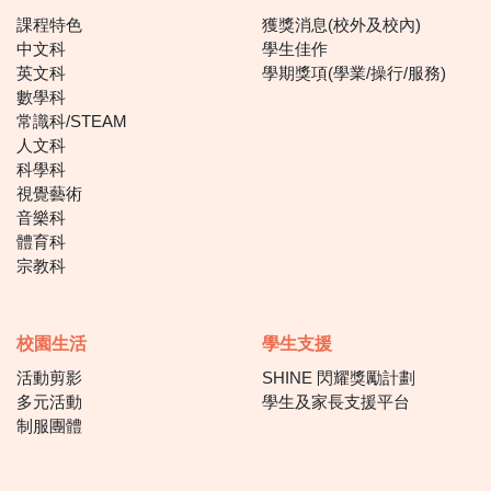
課程特色
獲獎消息(校外及校內)
中文科
學生佳作
英文科
學期獎項(學業/操行/服務)
數學科
常識科/STEAM
人文科
科學科
視覺藝術
音樂科
體育科
宗教科
校園生活
學生支援
活動剪影
SHINE 閃耀獎勵計劃
多元活動
學生及家長支援平台
制服團體