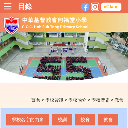
目錄
eClass
首頁
>
學校資訊
>
學校簡介
>
學校歷史
>
教會
學校名字的由來
校訓
校舍
教會