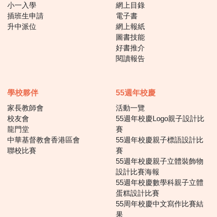
小一入學
網上目錄
插班生申請
電子書
升中派位
網上報紙
圖書技能
好書推介
閱讀報告
學校夥伴
55週年校慶
家長教師會
活動一覽
校友會
55週年校慶Logo親子設計比
龍門堂
賽
中華基督教會香港區會
55週年校慶親子標語設計比
聯校比賽
賽
55週年校慶親子立體裝飾物
設計比賽海報
55週年校慶數學科親子立體
蛋糕設計比賽
55周年校慶中文寫作比賽結
果