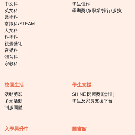
中文科
學生佳作
英文科
學期獎項(學業/操行/服務)
數學科
常識科/STEAM
人文科
科學科
視覺藝術
音樂科
體育科
宗教科
校園生活
學生支援
活動剪影
SHINE 閃耀獎勵計劃
多元活動
學生及家長支援平台
制服團體
入學與升中
圖書館