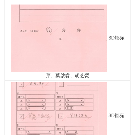
3D鄒宛
芹、葉啟睿、胡芝熒
3D鄒宛