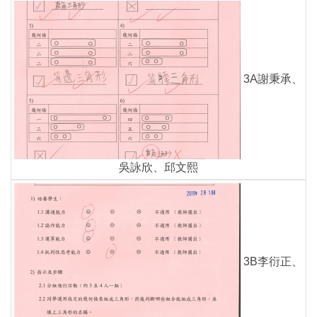
3A謝秉承、
吳詠欣、邱文熙
3B李衍正、