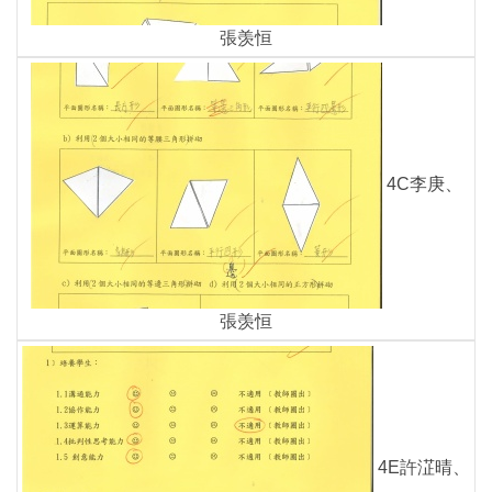
張羡恒
4C李庚、
張羡恒
4E許淽晴、