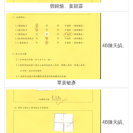
鄧銘愉、葉穎霖
4B陳天皜、
覃裴敏彥
4B陳天皜、