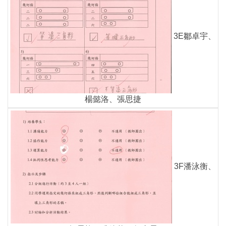
3E鄒卓宇、
楊懿洛、張思捷
3F潘泳衡、