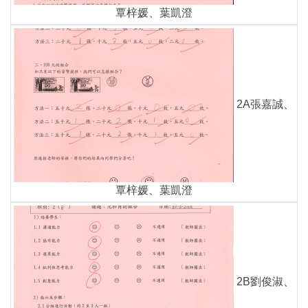
覃梓媛、葉凱澄
2A張嘉誠、
覃梓媛、葉凱澄
2B劉俊淑、