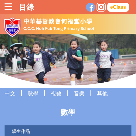
目錄
eClass
中文
數學
視藝
音樂
其他
數學
學生作品