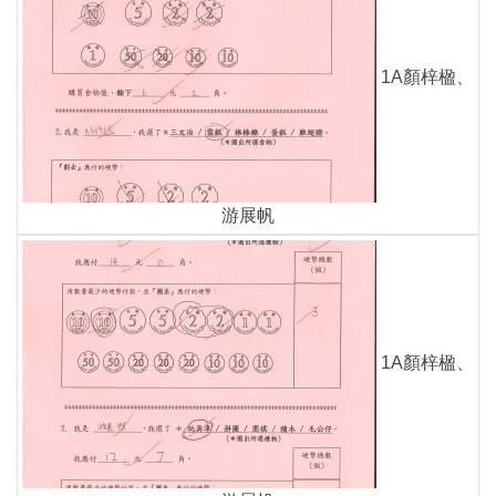
1A顏梓楹、
游展帆
1A顏梓楹、