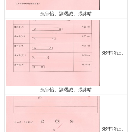
孫宗怡、劉曙誠、張詠晴
3B李衍正、
孫宗怡、劉曙誠、張詠晴
3B李衍正、