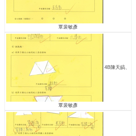
覃裴敏彥
4B陳天皜、
覃裴敏彥