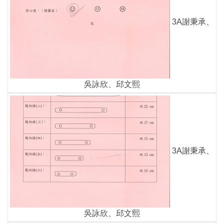
3A謝秉承、
吳詠欣、邱文熙
3A謝秉承、
吳詠欣、邱文熙