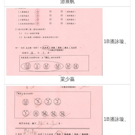
游展帆
1B潘詠璇、
粱少贏
1B潘詠璇、