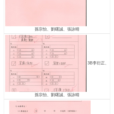
孫宗怡、劉曙誠、張詠晴
3B李衍正、
孫宗怡、劉曙誠、張詠晴