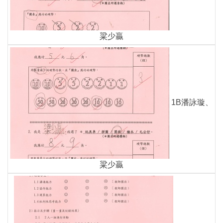
粱少贏
1B潘詠璇、
粱少贏