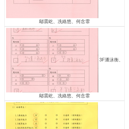
鄔震屹、冼絡悠、何念霏
3F潘泳衡、
鄔震屹、冼絡悠、何念霏