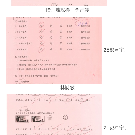
怡、蕭冠稀、李詩婷
2E彭卓宇、
林詩敏
2E彭卓宇、