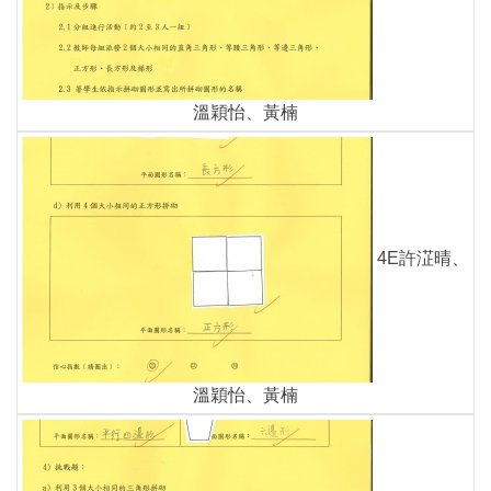
溫穎怡、黃楠
4E許淽晴、
溫穎怡、黃楠