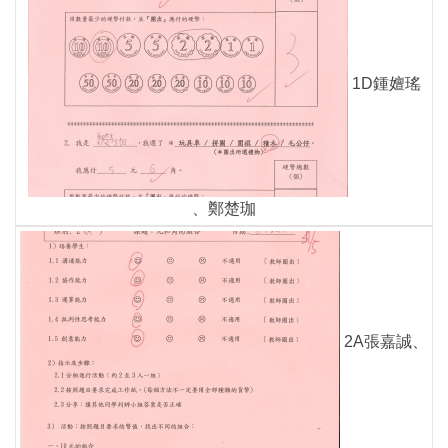
1D鍾嬗瑤
、鄭楚珈
2A張嘉誠、