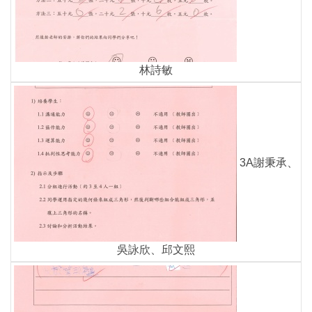
林詩敏
3A謝秉承、
吳詠欣、邱文熙