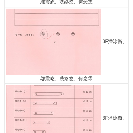
鄔震屹、冼絡悠、何念霏
3F潘泳衡、
鄔震屹、冼絡悠、何念霏
3F潘泳衡、