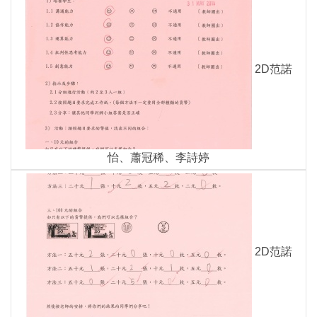
2D范諾
怡、蕭冠稀、李詩婷
2D范諾