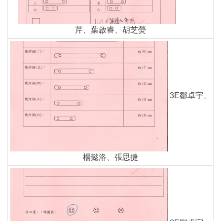
芹、葉啟睿、胡芝熒
3E鄒卓宇、
楊懿洛、張思捷