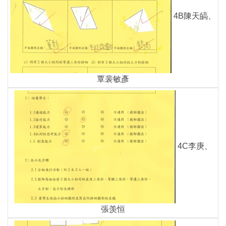
4B陳天皜、
覃裴敏彥
4C李庚、
張羡恒